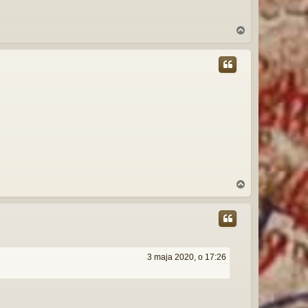
N
a
g
ó
r
ę
N
a
g
ó
r
ę
3 maja 2020, o 17:26