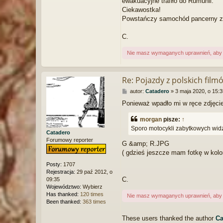
ewakuacyjne trafiło do Rumunii.
Ciekawostka!
Powstańczy samochód pancerny zo
C.
Nie masz wymaganych uprawnień, aby z
Re: Pojazdy z polskich film
P
autor:
Catadero
»
3 maja 2020, o 15:3
o
Ponieważ wpadło mi w ręce zdjęcie
s
t
morgan
pisze:
↑
Sporo motocykli zabytkowych widz
Catadero
Forumowy reporter
G &amp; R.JPG
( gdzieś jeszcze mam fotkę w kolo
Posty:
1707
Rejestracja:
29 paź 2012, o
C.
09:35
Województwo:
Wybierz
Has thanked:
120 times
Nie masz wymaganych uprawnień, aby z
Been thanked:
363 times
These users thanked the author
Ca