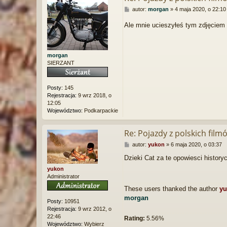
P
autor:
morgan
»
4 maja 2020, o 22:10
o
s
Ale mnie ucieszyłeś tym zdjęciem
t
morgan
SIERZANT
Posty:
145
Rejestracja:
9 wrz 2018, o
12:05
Województwo:
Podkarpackie
Re: Pojazdy z polskich film
P
autor:
yukon
»
6 maja 2020, o 03:37
o
Dzieki Cat za te opowiesci histo
s
t
yukon
Administrator
These users thanked the author
y
morgan
Posty:
10951
Rejestracja:
9 wrz 2012, o
22:46
Rating:
5.56%
Województwo:
Wybierz