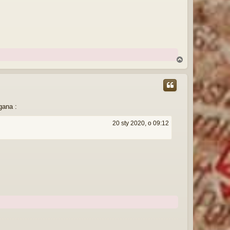
N
a
g
ó
r
ę
gana :
20 sty 2020, o 09:12