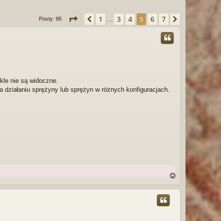
ę
Strona
5
z
7
1
3
4
6
7
Poprzednia
5
Następna
Posty: 95
…
kle nie są widoczne.
a działaniu sprężyny lub sprężyn w różnych konfiguracjach.
N
a
g
ó
r
ę