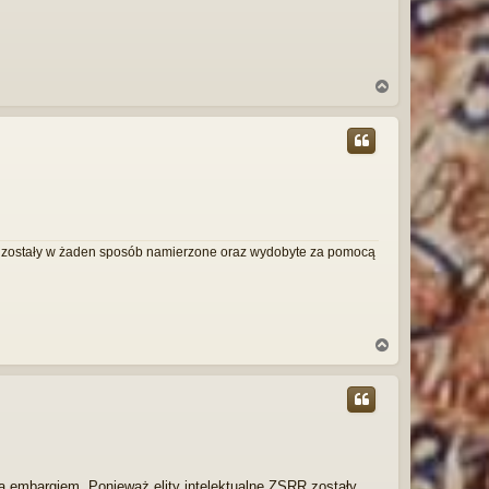
N
a
g
ó
r
ę
ie zostały w żaden sposób namierzone oraz wydobyte za pomocą
N
a
g
ó
r
ę
a embargiem. Ponieważ elity intelektualne ZSRR zostały