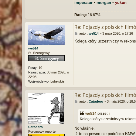
imperator
•
morgan
•
yukon
Rating:
16.67%
Re: Pojazdy z polskich film
P
autor:
we514
»
3 maja 2020, o 17:26
o
Kolega który uczestniczy w rekons
s
t
we514
St. Szeregowy
Posty:
10
Rejestracja:
30 mar 2020, o
22:08
Województwo:
Lubelskie
Re: Pojazdy z polskich film
P
autor:
Catadero
»
3 maja 2020, o 18:5
o
s
we514
pisze:
↑
t
Kolega który uczestniczy w rekon
Catadero
No właśnie.
Forumowy reporter
Iż to na pewno nie podróbka BMW.