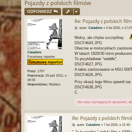
Pojazdy z polskich filmów
ODPOWIEDZ
Re: Pojazdy z polskich fil
P
autor:
Catadero
»
2 lut 2020, o 17:0
o
s
Mokry, ale chyba szczęśliwy
t
DSCF4643.JPG
Obecnie w motocyklach zastosowa
Catadero
W latach 1920/30 różni producenc
Forumowy reporter
To przykładowe "widełki".
DSCF4627.JPG
A takie zastosowano w NSU 500T
Posty:
1707
DSCF4626.JPG
Rejestracja:
29 paź 2012, o
09:35
Przy okazji tego filmu ujawnił s
Województwo:
Wybierz
DSCF4638.JPG
C.
Nie masz wymaganych uprawnień, aby 
Re: Pojazdy z polskich film
P
autor:
Catadero
»
7 lut 2020, o 21:40
o
" Ja tu rządzę "-polski film z 1939 