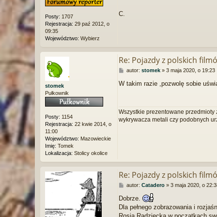
C.
Posty:
1707
Rejestracja:
29 paź 2012, o
09:35
Województwo:
Wybierz
Re: Pojazdy z polskich film
P
autor:
stomek
»
3 maja 2020, o 19:23
o
W takim razie ,pozwolę sobie uśw
s
stomek
t
Pułkownik
Wszystkie prezentowane przedmioty z
Posty:
1154
wykrywacza metali czy podobnych ur
Rejestracja:
22 kwie 2014, o
11:00
Województwo:
Mazowieckie
Imię:
Tomek
Lokalizacja:
Stolicy okolice
Re: Pojazdy z polskich film
P
autor:
Catadero
»
3 maja 2020, o 22:3
o
Dobrze.
s
Dla pełnego zobrazowania i rozjaśni
t
Rosja Radziecka w początkach sweg