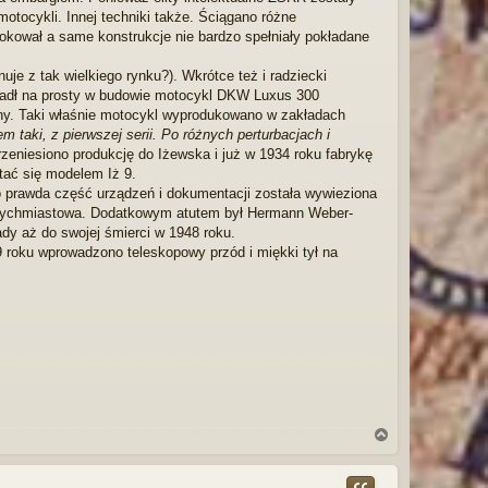
otocykli. Innej techniki także. Ściągano różne
kował a same konstrukcje nie bardzo spełniały pokładane
e z tak wielkiego rynku?). Wkrótce też i radziecki
 padł na prosty w budowie motocykl DKW Luxus 300
wony. Taki właśnie motocykl wyprodukowano w zakładach
em taki, z pierwszej serii. Po różnych perturbacjach i
rzeniesiono produkcję do Iżewska i już w 1934 roku fabrykę
tać się modelem Iż 9.
Co prawda część urządzeń i dokumentacji została wywieziona
atychmiastowa. Dodatkowym atutem był Hermann Weber-
ady aż do swojej śmierci w 1948 roku.
roku wprowadzono teleskopowy przód i miękki tył na
N
a
g
ó