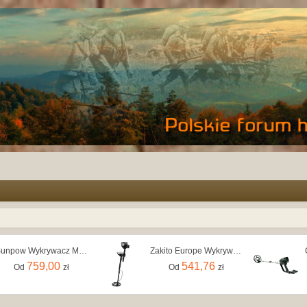
Sunpow Wykrywacz Metalu OTMD07
Zakito Europe Wykrywacz Metalu Pinpoint 18Cm Czarny 1100G
759,00
541,76
Od
zł
Od
zł