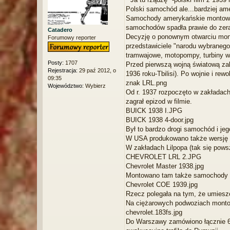
s
Polski samochód ale...bardziej am
t
Samochody amerykańskie montowane
samochodów spadła prawie do zera
Catadero
Decyzję o ponownym otwarciu monto
Forumowy reporter
przedstawiciele "narodu wybranego
tramwajowe, motopompy, turbiny wo
Posty:
1707
Przed pierwszą wojną światową zak
Rejestracja:
29 paź 2012, o
1936 roku-Tbilisi). Po wojnie i re
09:35
znak LRL.png
Województwo:
Wybierz
Od r. 1937 rozpoczęto w zakładac
zagrał epizod w filmie.
BUICK 1938 I.JPG
BUICK 1938 4-door.jpg
Był to bardzo drogi samochód i jeg
W USA produkowano także wersję 
W zakładach Lilpopa (tak się pow
CHEVROLET LRL 2.JPG
Chevrolet Master 1938.jpg
Montowano tam także samochody ci
Chevrolet COE 1939.jpg
Rzecz polegała na tym, że umieszc
Na ciężarowych podwoziach monto
chevrolet.183fs.jpg
Do Warszawy zamówiono łącznie 60