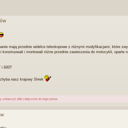
mów
7
nie mają przednie widelce teleskopowe z różnymi modyfikacjami, które zwy
i konstruowali i montowali różne przednie zawieszenia do motocykli, oparte n
 i 600T
ię chyba nasz krajowy Shrek
zobaczyć pliki załączone do tego posta.
ów
roku.