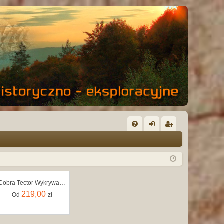
FA
al
ar
Q
og
ej
uj
es
Cobra Tector Wykrywacz Metalu CT1062
si
tru
219,00
Od
zł
ę
j
si