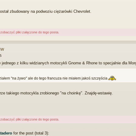
stał zbudowany na podwoziu ciężarówki Chevrolet.
obaczyć pliki załączone do tego posta.
ów
5
 jednego z kilku widzianych motocykli Gnome & Rhone to specjalnie dla Mor
iałem "na żywo" ale do tego francuza nie miałem jakoś szczęścia
rze takiego motocykla zrobionego "na choinkę". Znajdę-wstawię.
obaczyć pliki załączone do tego posta.
tadero
for the post (total 3):