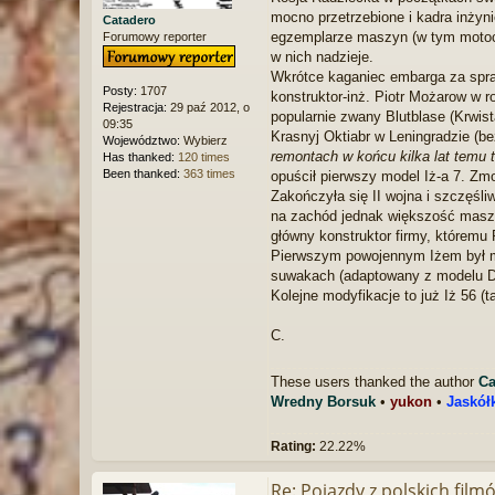
mocno przetrzebione i kadra inżyn
Catadero
egzemplarze maszyn (w tym motocy
Forumowy reporter
w nich nadzieje.
Wkrótce kaganiec embarga za spraw
Posty:
1707
konstruktor-inż. Piotr Możarow w
Rejestracja:
29 paź 2012, o
popularnie zwany Blutblase (Krwis
09:35
Krasnyj Oktiabr w Leningradzie (be
Województwo:
Wybierz
remontach w końcu kilka lat temu tr
Has thanked:
120 times
Been thanked:
363 times
opuścił pierwszy model Iż-a 7. Z
Zakończyła się II wojna i szczęśli
na zachód jednak większość masz
główny konstruktor firmy, któremu
Pierwszym powojennym Iżem był mo
suwakach (adaptowany z modelu DK
Kolejne modyfikacje to już Iż 56 (
C.
These users thanked the author
Ca
Wredny Borsuk
•
yukon
•
Jaskół
Rating:
22.22%
Re: Pojazdy z polskich film