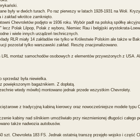
erykański.
 były w dwóch turach. Po raz pierwszy w latach 1928-1931 na Woli. Kryzy
 i zakład wkrótce zamknięto.
wni Chevroletów podjęto w 1936 roku. Wybór padł na polską spółkę akcyjną L
" lecz Polak Lilpop, Polak z wyboru, Niemiec Rau i belgijski arystokrata-Lo
dne i wiele innych urządzeń technicznych.
łady RLR miały 14 zakładów nie tylko w Królestwie Polskim ale także w Baku,
wolucji pozostał tylko warszawski zakład. Resztę znacjonalizowano.
h LRL montaż samochodów osobowych z elementów przywożonych z USA. Ale n
o sprzedaż była niewielka.
z powiększonym bagażnikiem. Z dopłatą.
szechnie wtedy mówiło) montowano jednak przede wszystkim Chevrolety.
ężarowe z tradycyjną kabiną kierowcy oraz nowocześniejsze modele typu CO
zenie kabiny nad silnikiem umożliwiało przy niezmienionej długości całego p
wano także nadwozia autobusów.
 szt. Chevroleta 183 FS. Jednak ostatnią transzę przejęło wojsko i część 