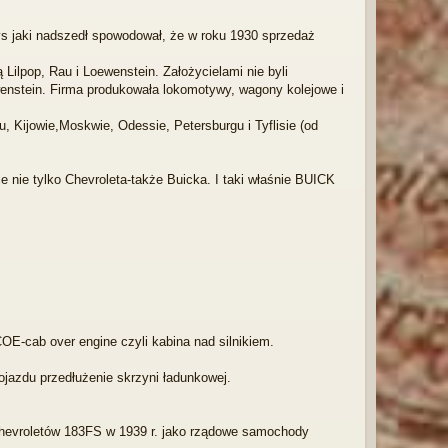
s jaki nadszedł spowodował, że w roku 1930 sprzedaż
ilpop, Rau i Loewenstein. Założycielami nie byli
ewenstein. Firma produkowała lokomotywy, wagony kolejowe i
 Kijowie,Moskwie, Odessie, Petersburgu i Tyflisie (od
ie tylko Chevroleta-także Buicka. I taki właśnie BUICK
E-cab over engine czyli kabina nad silnikiem.
ojazdu przedłużenie skrzyni ładunkowej.
Chevroletów 183FS w 1939 r. jako rządowe samochody