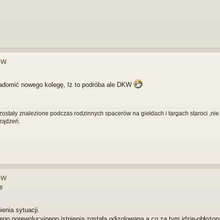
ów
iadomić nowego kolegę, Iż to podróba ale DKW
ostały znalezione podczas rodzinnych spacerów na giełdach i targach staroci ,n
ządzeń.
ów
8
enia sytuacji.
o porewolucyjnego istnienia została odizolowana a co za tym idzie-obłożon