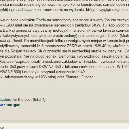
ierska musiała rodzić się od nowa nie było komu konstruować samochodów i m
kli) i po
badaniach
konstruowano różne wydumki, których wygląd często szo
ą dużego kontraktu Forda na samochody został poluzowany (bo kto zrezygnuj
 roku 1930 udał się na zwiedzanie niemieckich zakładów DKW. Tu jego wybór
ta Bańka) ponieważ cały czarny motocykl miał zbiornik paliwa krwisto czer
z kolorystycznych odchyłek-po prostu zielony) i oznaczono go... L-300. (
Miał
afił do Rosji)
. Po modyfikacjach kilku newralgicznych miejsc w konstrukcji p
modyfikowany motocykl-Iż 8 motoryzował ZSRR w latach 1939-40 by wkrótce s
wie dla Rosjan zakłady DKW znalazły się w radzieckiej strefie okupacyjnej. 
yn pozostała. Nie na długo jednak. Demontaż i wywózka do Iżewska była n
 Rosjanie "zaproponowali" zwiedzenie zakładów w Iżewsku. I zwiedzał te zakł
del 350-prawie kopia DKW NZ 350 z kilkoma niewielkimi zmianami. W 1949 
W NZ 500) i motocykl otrzymał oznaczenie Iż 49.
tak, tak-wprowadzony w 1956 roku) oraz Planeta i Jupiter.
tadero
for the post (total 4):
ka
•
morgan
ów