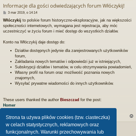
Informacje dla gości odwiedzających forum Włóczykij!
P
3 mar 2019, o 14:14
o
Włóczykij
to polskie forum historyczno-eksploracyjne, jak na większości
s
społeczności internetowych, wymagana jest rejestracja, aby móc
t
uczestniczyć w życiu forum i mieć dostęp do wszystkich działów.
Konto na Włóczykij daje dostęp do:
Działów dostępnych jedynie dla zarejestrowanych użytkowników
forum,
Zakładania nowych tematów i odpowiedzi już w istniejących,
Subskrypcji działów i tematów, w celu otrzymywania powiadomień,
Własny profil na forum oraz możliwość poznania nowych
znajomych,
Wysyłać prywatne wiadomości do innych użytkowników.
These users thanked the author
Bieszczad
for the post:
Homer
Strona ta używa plików cookies (tzw. ciasteczka)
Rating:
5.56%
w celach statystycznych, reklamowych oraz
Zablokowany
funkcjonalnych. Warunki przechowywania lub
r
Posty: 1 • Strona
1
z
1