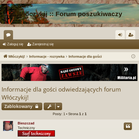
Włóczykij :: Forum poszukiwaczy
or
al
ar
Zaloguj się
Zarejestruj się
a
og
ej
Włóczykij!
Informacje - rozrywka
Informacje dla gości
uj
es
si
tru
ę
j
Informacje dla gości odwiedzających forum
si
Włóczykij!
ę
Zablokowany
Posty: 1 • Strona
1
z
1
Bieszczad
Techniczny