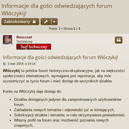
Informacje dla gości odwiedzających forum
Włóczykij!
Zablokowany
Posty: 1 • Strona
1
z
1
Bieszczad
Techniczny
Informacje dla gości odwiedzających forum Włóczykij!
P
3 mar 2019, o 14:14
o
Włóczykij
to polskie forum historyczno-eksploracyjne, jak na większości
s
społeczności internetowych, wymagana jest rejestracja, aby móc
t
uczestniczyć w życiu forum i mieć dostęp do wszystkich działów.
Konto na Włóczykij daje dostęp do:
Działów dostępnych jedynie dla zarejestrowanych użytkowników
forum,
Zakładania nowych tematów i odpowiedzi już w istniejących,
Subskrypcji działów i tematów, w celu otrzymywania powiadomień,
Własny profil na forum oraz możliwość poznania nowych
znajomych,