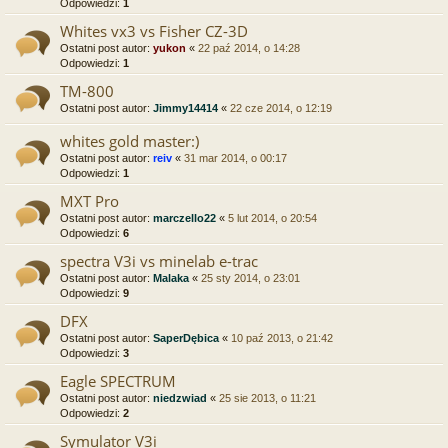
Odpowiedzi:
1
Whites vx3 vs Fisher CZ-3D
Ostatni post autor:
yukon
«
22 paź 2014, o 14:28
Odpowiedzi:
1
TM-800
Ostatni post autor:
Jimmy14414
«
22 cze 2014, o 12:19
whites gold master:)
Ostatni post autor:
reiv
«
31 mar 2014, o 00:17
Odpowiedzi:
1
MXT Pro
Ostatni post autor:
marczello22
«
5 lut 2014, o 20:54
Odpowiedzi:
6
spectra V3i vs minelab e-trac
Ostatni post autor:
Malaka
«
25 sty 2014, o 23:01
Odpowiedzi:
9
DFX
Ostatni post autor:
SaperDębica
«
10 paź 2013, o 21:42
Odpowiedzi:
3
Eagle SPECTRUM
Ostatni post autor:
niedzwiad
«
25 sie 2013, o 11:21
Odpowiedzi:
2
Symulator V3i