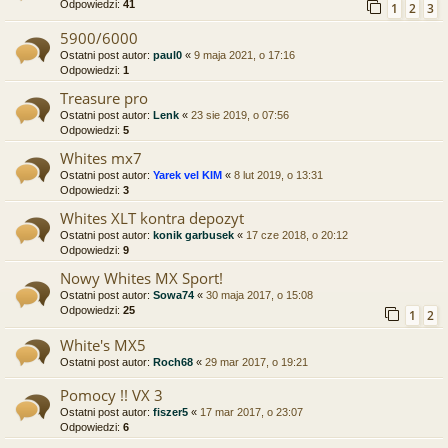
Odpowiedzi:
41
1
2
3
5900/6000
Ostatni post autor:
paul0
«
9 maja 2021, o 17:16
Odpowiedzi:
1
Treasure pro
Ostatni post autor:
Lenk
«
23 sie 2019, o 07:56
Odpowiedzi:
5
Whites mx7
Ostatni post autor:
Yarek vel KIM
«
8 lut 2019, o 13:31
Odpowiedzi:
3
Whites XLT kontra depozyt
Ostatni post autor:
konik garbusek
«
17 cze 2018, o 20:12
Odpowiedzi:
9
Nowy Whites MX Sport!
Ostatni post autor:
Sowa74
«
30 maja 2017, o 15:08
Odpowiedzi:
25
1
2
White's MX5
Ostatni post autor:
Roch68
«
29 mar 2017, o 19:21
Pomocy !! VX 3
Ostatni post autor:
fiszer5
«
17 mar 2017, o 23:07
Odpowiedzi:
6