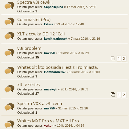
Spectra v3i cewki.
Ostatni post autor:
SaperDębica
«
17 mar 2017, o 22:30
Odpowiedzi:
9
Coinmaster (Pro)
Ostatni post autor:
Ertius
«
23 lut 2017, o 12:48
XLT z cewka DD 12`Cali
Ostatni post autor:
konik garbusek
«
7 maja 2016, o 21:16
v3i problem
Ostatni post autor:
mw750
«
19 kwie 2016, o 07:29
Odpowiedzi:
15
1
2
Whites xlt kto posiada i jest z Trójmiasta.
Ostatni post autor:
Bombardiero7
«
18 kwie 2016, o 10:00
Odpowiedzi:
9
xlt -e series
Ostatni post autor:
marekgti
«
20 lut 2016, o 16:33
Odpowiedzi:
27
1
2
Spectra VX3 a v3i cena
Ostatni post autor:
mw750
«
31 mar 2015, o 21:26
Odpowiedzi:
1
Whites MXT Pro vs MXT All Pro
Ostatni post autor:
yukon
«
10 lis 2014, o 04:14