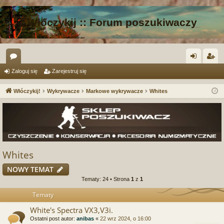
Włóczykij :: Forum poszukiwaczy
or
al
ar
Zaloguj się
Zarejestruj się
a
og
ej
Włóczykij!
Wykrywacze
Markowe wykrywacze
Whites
uj
es
si
tru
ę
j
si
Whites
ę
NOWY TEMAT
Tematy: 24 • Strona
1
z
1
Tematy
White's Spectra VX3,V3i.
Ostatni post autor:
anibas
«
22 wrz 2024, o 16:00