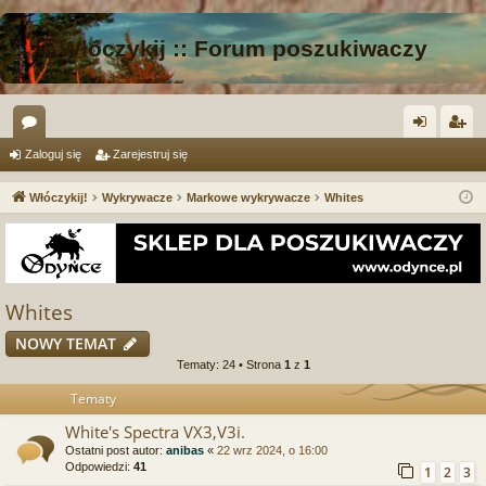
Włóczykij :: Forum poszukiwaczy
or
al
ar
Zaloguj się
Zarejestruj się
a
og
ej
Włóczykij!
Wykrywacze
Markowe wykrywacze
Whites
uj
es
si
tru
ę
j
Whites
si
NOWY TEMAT
ę
Tematy: 24 • Strona
1
z
1
Tematy
White's Spectra VX3,V3i.
Ostatni post autor:
anibas
«
22 wrz 2024, o 16:00
Odpowiedzi:
41
1
2
3