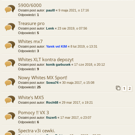
5900/6000
Ostatni post autor:
paul0
«
9 maja 2021, o 17:16
Odpowiedzi:
1
Treasure pro
Ostatni post autor:
Lenk
«
23 sie 2019, o 07:56
Odpowiedzi:
5
Whites mx7
Ostatni post autor:
Yarek vel KIM
«
8 lut 2019, o 13:31
Odpowiedzi:
3
Whites XLT kontra depozyt
Ostatni post autor:
konik garbusek
«
17 cze 2018, o 20:12
Odpowiedzi:
9
Nowy Whites MX Sport!
Ostatni post autor:
Sowa74
«
30 maja 2017, o 15:08
Odpowiedzi:
25
1
2
White's MX5
Ostatni post autor:
Roch68
«
29 mar 2017, o 19:21
Pomocy !! VX 3
Ostatni post autor:
fiszer5
«
17 mar 2017, o 23:07
Odpowiedzi:
6
Spectra v3i cewki.