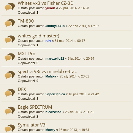
Whites vx3 vs Fisher CZ-3D
Ostatni post autor:
yukon
«
22 paź 2014, o 14:28
Odpowiedzi:
1
TM-800
Ostatni post autor:
Jimmy14414
«
22 cze 2014, o 12:19
whites gold master:)
Ostatni post autor:
reiv
«
31 mar 2014, o 00:17
Odpowiedzi:
1
MXT Pro
Ostatni post autor:
marczello22
«
5 lut 2014, o 20:54
Odpowiedzi:
6
spectra V3i vs minelab e-trac
Ostatni post autor:
Malaka
«
25 sty 2014, o 23:01
Odpowiedzi:
9
DFX
Ostatni post autor:
SaperDębica
«
10 paź 2013, o 21:42
Odpowiedzi:
3
Eagle SPECTRUM
Ostatni post autor:
niedzwiad
«
25 sie 2013, o 11:21
Odpowiedzi:
2
Symulator V3i
Ostatni post autor:
Monty
«
16 mar 2013, o 19:31