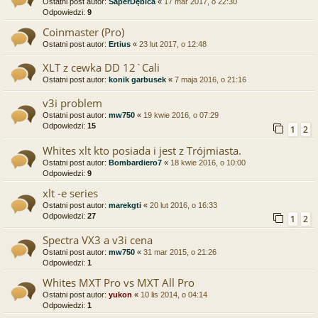
Ostatni post autor:
SaperDębica
«
17 mar 2017, o 22:30
Odpowiedzi:
9
Coinmaster (Pro)
Ostatni post autor:
Ertius
«
23 lut 2017, o 12:48
XLT z cewka DD 12`Cali
Ostatni post autor:
konik garbusek
«
7 maja 2016, o 21:16
v3i problem
Ostatni post autor:
mw750
«
19 kwie 2016, o 07:29
Odpowiedzi:
15
1
2
Whites xlt kto posiada i jest z Trójmiasta.
Ostatni post autor:
Bombardiero7
«
18 kwie 2016, o 10:00
Odpowiedzi:
9
xlt -e series
Ostatni post autor:
marekgti
«
20 lut 2016, o 16:33
Odpowiedzi:
27
1
2
Spectra VX3 a v3i cena
Ostatni post autor:
mw750
«
31 mar 2015, o 21:26
Odpowiedzi:
1
Whites MXT Pro vs MXT All Pro
Ostatni post autor:
yukon
«
10 lis 2014, o 04:14
Odpowiedzi:
1