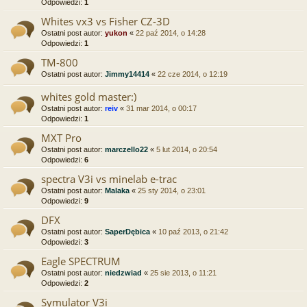
Odpowiedzi:
1
Whites vx3 vs Fisher CZ-3D
Ostatni post autor:
yukon
«
22 paź 2014, o 14:28
Odpowiedzi:
1
TM-800
Ostatni post autor:
Jimmy14414
«
22 cze 2014, o 12:19
whites gold master:)
Ostatni post autor:
reiv
«
31 mar 2014, o 00:17
Odpowiedzi:
1
MXT Pro
Ostatni post autor:
marczello22
«
5 lut 2014, o 20:54
Odpowiedzi:
6
spectra V3i vs minelab e-trac
Ostatni post autor:
Malaka
«
25 sty 2014, o 23:01
Odpowiedzi:
9
DFX
Ostatni post autor:
SaperDębica
«
10 paź 2013, o 21:42
Odpowiedzi:
3
Eagle SPECTRUM
Ostatni post autor:
niedzwiad
«
25 sie 2013, o 11:21
Odpowiedzi:
2
Symulator V3i