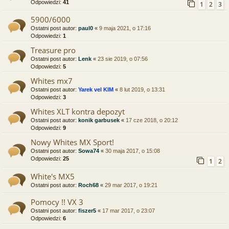
Odpowiedzi:
41
1
2
3
5900/6000
Ostatni post autor:
paul0
«
9 maja 2021, o 17:16
Odpowiedzi:
1
Treasure pro
Ostatni post autor:
Lenk
«
23 sie 2019, o 07:56
Odpowiedzi:
5
Whites mx7
Ostatni post autor:
Yarek vel KIM
«
8 lut 2019, o 13:31
Odpowiedzi:
3
Whites XLT kontra depozyt
Ostatni post autor:
konik garbusek
«
17 cze 2018, o 20:12
Odpowiedzi:
9
Nowy Whites MX Sport!
Ostatni post autor:
Sowa74
«
30 maja 2017, o 15:08
Odpowiedzi:
25
1
2
White's MX5
Ostatni post autor:
Roch68
«
29 mar 2017, o 19:21
Pomocy !! VX 3
Ostatni post autor:
fiszer5
«
17 mar 2017, o 23:07
Odpowiedzi:
6