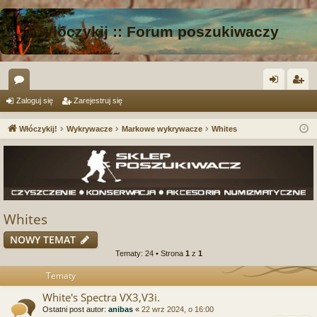
Włóczykij :: Forum poszukiwaczy
or
al
ar
Zaloguj się
Zarejestruj się
a
og
ej
Włóczykij!
Wykrywacze
Markowe wykrywacze
Whites
uj
es
si
tru
ę
j
si
Whites
ę
NOWY TEMAT
Tematy: 24 • Strona
1
z
1
Tematy
White's Spectra VX3,V3i.
Ostatni post autor:
anibas
«
22 wrz 2024, o 16:00