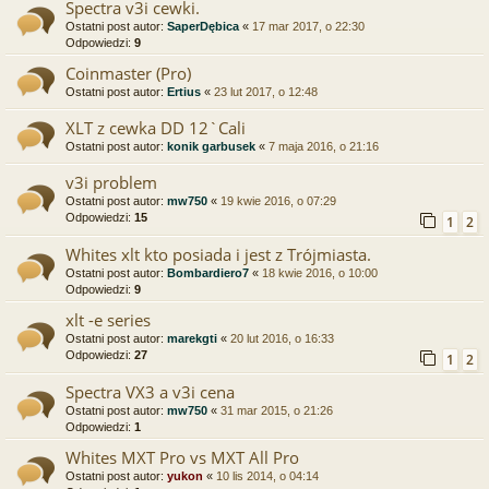
Spectra v3i cewki.
Ostatni post autor:
SaperDębica
«
17 mar 2017, o 22:30
Odpowiedzi:
9
Coinmaster (Pro)
Ostatni post autor:
Ertius
«
23 lut 2017, o 12:48
XLT z cewka DD 12`Cali
Ostatni post autor:
konik garbusek
«
7 maja 2016, o 21:16
v3i problem
Ostatni post autor:
mw750
«
19 kwie 2016, o 07:29
Odpowiedzi:
15
1
2
Whites xlt kto posiada i jest z Trójmiasta.
Ostatni post autor:
Bombardiero7
«
18 kwie 2016, o 10:00
Odpowiedzi:
9
xlt -e series
Ostatni post autor:
marekgti
«
20 lut 2016, o 16:33
Odpowiedzi:
27
1
2
Spectra VX3 a v3i cena
Ostatni post autor:
mw750
«
31 mar 2015, o 21:26
Odpowiedzi:
1
Whites MXT Pro vs MXT All Pro
Ostatni post autor:
yukon
«
10 lis 2014, o 04:14