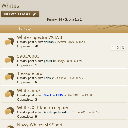
Whites
NOWY TEMAT
Tematy: 24 • Strona
1
z
1
Tematy
White's Spectra VX3,V3i.
Ostatni post autor:
anibas
«
22 wrz 2024, o 16:00
Odpowiedzi:
41
1
2
3
5900/6000
Ostatni post autor:
paul0
«
9 maja 2021, o 17:16
Odpowiedzi:
1
Treasure pro
Ostatni post autor:
Lenk
«
23 sie 2019, o 07:56
Odpowiedzi:
5
Whites mx7
Ostatni post autor:
Yarek vel KIM
«
8 lut 2019, o 13:31
Odpowiedzi:
3
Whites XLT kontra depozyt
Ostatni post autor:
konik garbusek
«
17 cze 2018, o 20:12
Odpowiedzi:
9
Nowy Whites MX Sport!