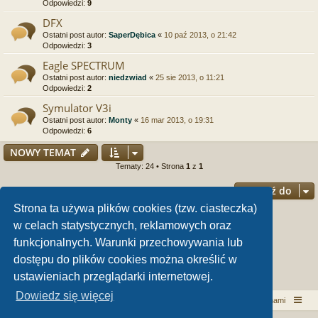
Odpowiedzi:
9
DFX
Ostatni post autor:
SaperDębica
«
10 paź 2013, o 21:42
Odpowiedzi:
3
Eagle SPECTRUM
Ostatni post autor:
niedzwiad
«
25 sie 2013, o 11:21
Odpowiedzi:
2
Symulator V3i
Ostatni post autor:
Monty
«
16 mar 2013, o 19:31
Odpowiedzi:
6
NOWY TEMAT
Tematy: 24 • Strona
1
z
1
Przejdź do
Strona ta używa plików cookies (tzw. ciasteczka)
Twoje uprawnienia na tym forum
w celach statystycznych, reklamowych oraz
funkcjonalnych. Warunki przechowywania lub
Nie możesz
tworzyć nowych tematów
Nie możesz
odpowiadać w tematach
dostępu do plików cookies można określić w
Nie możesz
zmieniać swoich postów
Nie możesz
usuwać swoich postów
ustawieniach przeglądarki internetowej.
Nie możesz
dodawać załączników
Dowiedz się więcej
Włóczykij!
Kontakt z nami