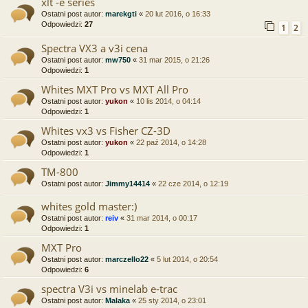
xlt -e series
Ostatni post autor:
marekgti
«
20 lut 2016, o 16:33
Odpowiedzi:
27
1
2
Spectra VX3 a v3i cena
Ostatni post autor:
mw750
«
31 mar 2015, o 21:26
Odpowiedzi:
1
Whites MXT Pro vs MXT All Pro
Ostatni post autor:
yukon
«
10 lis 2014, o 04:14
Odpowiedzi:
1
Whites vx3 vs Fisher CZ-3D
Ostatni post autor:
yukon
«
22 paź 2014, o 14:28
Odpowiedzi:
1
TM-800
Ostatni post autor:
Jimmy14414
«
22 cze 2014, o 12:19
whites gold master:)
Ostatni post autor:
reiv
«
31 mar 2014, o 00:17
Odpowiedzi:
1
MXT Pro
Ostatni post autor:
marczello22
«
5 lut 2014, o 20:54
Odpowiedzi:
6
spectra V3i vs minelab e-trac
Ostatni post autor:
Malaka
«
25 sty 2014, o 23:01