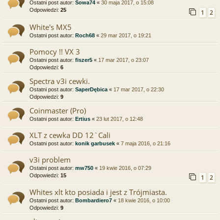
Ostatni post autor:
Sowa74
«
30 maja 2017, o 15:08
Odpowiedzi:
25
1
2
White's MX5
Ostatni post autor:
Roch68
«
29 mar 2017, o 19:21
Pomocy !! VX 3
Ostatni post autor:
fiszer5
«
17 mar 2017, o 23:07
Odpowiedzi:
6
Spectra v3i cewki.
Ostatni post autor:
SaperDębica
«
17 mar 2017, o 22:30
Odpowiedzi:
9
Coinmaster (Pro)
Ostatni post autor:
Ertius
«
23 lut 2017, o 12:48
XLT z cewka DD 12`Cali
Ostatni post autor:
konik garbusek
«
7 maja 2016, o 21:16
v3i problem
Ostatni post autor:
mw750
«
19 kwie 2016, o 07:29
Odpowiedzi:
15
1
2
Whites xlt kto posiada i jest z Trójmiasta.
Ostatni post autor:
Bombardiero7
«
18 kwie 2016, o 10:00
Odpowiedzi:
9