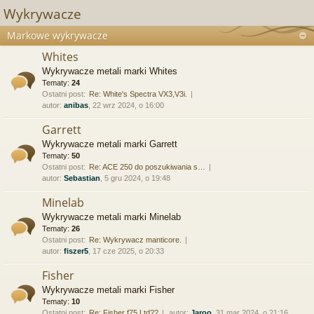
Wykrywacze
Markowe wykrywacze
Whites
Wykrywacze metali marki Whites
Tematy:
24
Ostatni post:
Re: White's Spectra VX3,V3i.
autor:
anibas
, 22 wrz 2024, o 16:00
Garrett
Wykrywacze metali marki Garrett
Tematy:
50
Ostatni post:
Re: ACE 250 do poszukiwania s…
autor:
Sebastian
, 5 gru 2024, o 19:48
Minelab
Wykrywacze metali marki Minelab
Tematy:
26
Ostatni post:
Re: Wykrywacz manticore.
autor:
fiszer5
, 17 cze 2025, o 20:33
Fisher
Wykrywacze metali marki Fisher
Tematy:
10
Ostatni post:
Re: Fisher f75 Ltd??
autor:
Jaroo
, 31 mar 2024, o 21:16