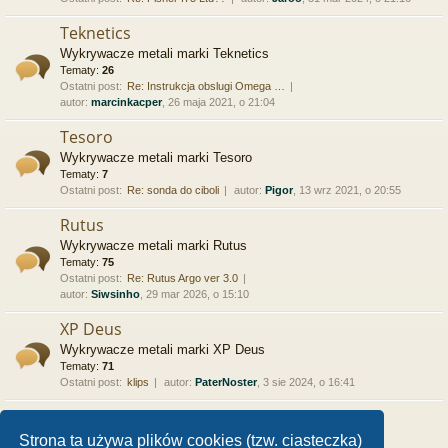
Teknetics
Wykrywacze metali marki Teknetics
Tematy:
26
Ostatni post:
Re: Instrukcja obslugi Omega …
autor:
marcinkacper
, 26 maja 2021, o 21:04
Tesoro
Wykrywacze metali marki Tesoro
Tematy:
7
Ostatni post:
Re: sonda do ciboli
autor:
Pigor
, 13 wrz 2021, o 20:55
Rutus
Wykrywacze metali marki Rutus
Tematy:
75
Ostatni post:
Re: Rutus Argo ver 3.0
autor:
Siwsinho
, 29 mar 2026, o 15:10
XP Deus
Wykrywacze metali marki XP Deus
Tematy:
71
Ostatni post:
klips
autor:
PaterNoster
, 3 sie 2024, o 16:41
Inne
Wykrywacze metali innych marek
Strona ta używa plików cookies (tzw. ciasteczka)