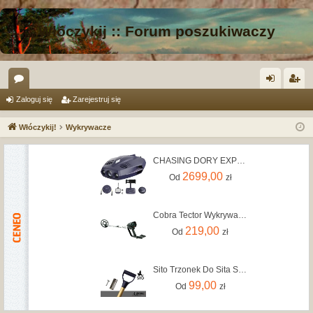
Włóczykij :: Forum poszukiwaczy
or
al
ar
Zaloguj się
Zarejestruj się
a
og
ej
Włóczykij!
Wykrywacze
uj
es
CHASING DORY EXPLORE Dron podwodny, do 14,5m, wykrywacz metalu
si
tru
2699,00
Od
zł
ę
j
si
Cobra Tector Wykrywacz Metalu CT1062
ę
219,00
Od
zł
Sito Trzonek Do Sita Sand Scoop
99,00
Od
zł