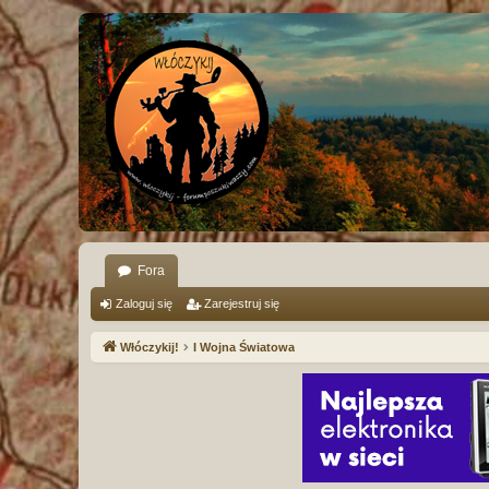
Fora
Zaloguj się
Zarejestruj się
Włóczykij!
I Wojna Światowa