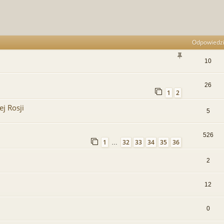
Odpowiedz
10
26
1
2
j Rosji
5
526
1
32
33
34
35
36
…
2
12
0