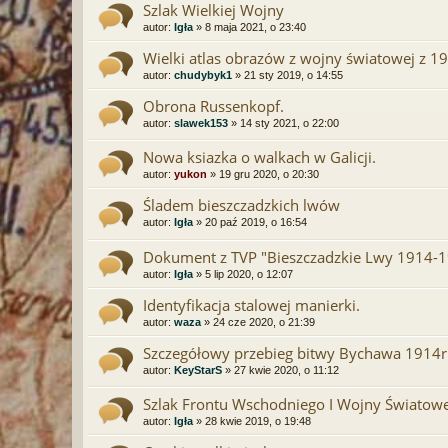
Szlak Wielkiej Wojny
autor:
Igła
» 8 maja 2021, o 23:40
Wielki atlas obrazów z wojny światowej z 1
autor:
chudybyk1
» 21 sty 2019, o 14:55
Obrona Russenkopf.
autor:
slawek153
» 14 sty 2021, o 22:00
Nowa ksiazka o walkach w Galicji.
autor:
yukon
» 19 gru 2020, o 20:30
Śladem bieszczadzkich lwów
autor:
Igła
» 20 paź 2019, o 16:54
Dokument z TVP "Bieszczadzkie Lwy 1914-
autor:
Igła
» 5 lip 2020, o 12:07
Identyfikacja stalowej manierki.
autor:
waza
» 24 cze 2020, o 21:39
Szczegółowy przebieg bitwy Bychawa 1914r
autor:
KeyStarS
» 27 kwie 2020, o 11:12
Szlak Frontu Wschodniego I Wojny Światowe
autor:
Igła
» 28 kwie 2019, o 19:48