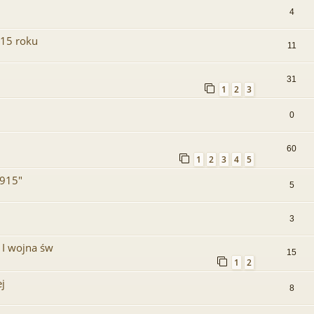
4
915 roku
11
31
1
2
3
0
60
1
2
3
4
5
1915"
5
3
 I wojna św
15
1
2
j
8