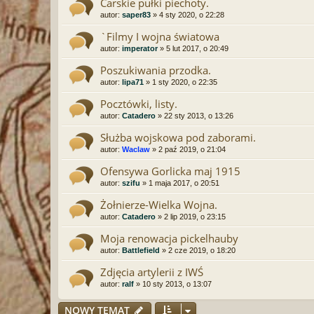
Carskie pułki piechoty.
autor:
saper83
» 4 sty 2020, o 22:28
`Filmy I wojna światowa
autor:
imperator
» 5 lut 2017, o 20:49
Poszukiwania przodka.
autor:
lipa71
» 1 sty 2020, o 22:35
Pocztówki, listy.
autor:
Catadero
» 22 sty 2013, o 13:26
Służba wojskowa pod zaborami.
autor:
Waclaw
» 2 paź 2019, o 21:04
Ofensywa Gorlicka maj 1915
autor:
szifu
» 1 maja 2017, o 20:51
Żołnierze-Wielka Wojna.
autor:
Catadero
» 2 lip 2019, o 23:15
Moja renowacja pickelhauby
autor:
Battlefield
» 2 cze 2019, o 18:20
Zdjęcia artylerii z IWŚ
autor:
ralf
» 10 sty 2013, o 13:07
NOWY TEMAT