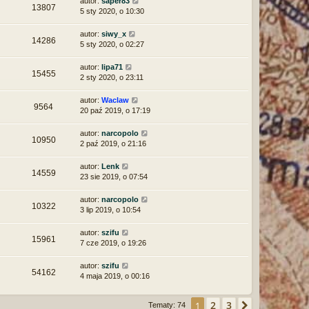
autor:
saper83
13807
5 sty 2020, o 10:30
autor:
siwy_x
14286
5 sty 2020, o 02:27
autor:
lipa71
15455
2 sty 2020, o 23:11
autor:
Waclaw
9564
20 paź 2019, o 17:19
autor:
narcopolo
10950
2 paź 2019, o 21:16
autor:
Lenk
14559
23 sie 2019, o 07:54
autor:
narcopolo
10322
3 lip 2019, o 10:54
autor:
szifu
15961
7 cze 2019, o 19:26
autor:
szifu
54162
4 maja 2019, o 00:16
2
3
1
Następna
Tematy: 74