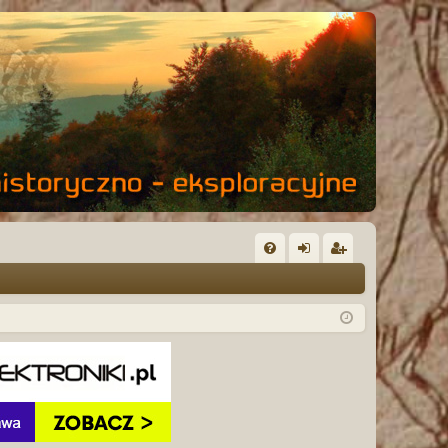
FA
al
ar
Q
og
ej
uj
es
si
tru
ę
j
si