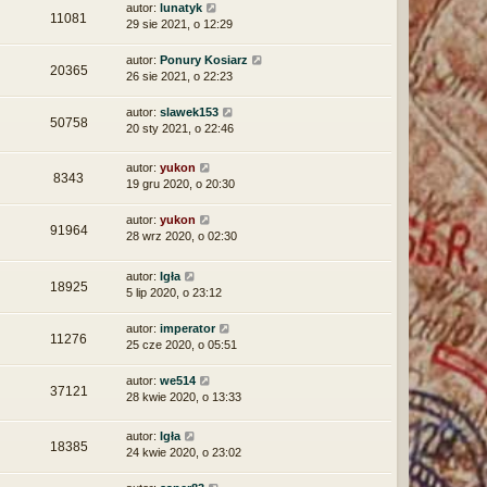
autor:
lunatyk
11081
29 sie 2021, o 12:29
autor:
Ponury Kosiarz
20365
26 sie 2021, o 22:23
autor:
slawek153
50758
20 sty 2021, o 22:46
autor:
yukon
8343
19 gru 2020, o 20:30
autor:
yukon
91964
28 wrz 2020, o 02:30
autor:
Igła
18925
5 lip 2020, o 23:12
autor:
imperator
11276
25 cze 2020, o 05:51
autor:
we514
37121
28 kwie 2020, o 13:33
autor:
Igła
18385
24 kwie 2020, o 23:02