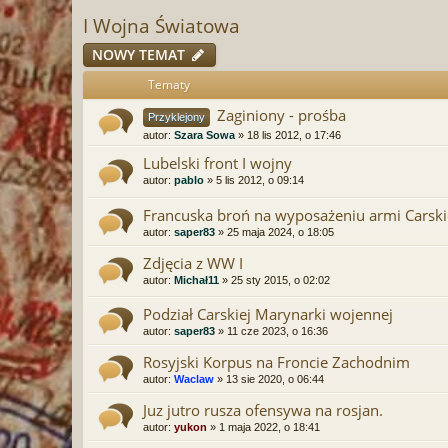
I Wojna Światowa
NOWY TEMAT
Tematy
Zaginiony - prośba
Przyklejony
autor:
Szara Sowa
» 18 lis 2012, o 17:46
Lubelski front I wojny
autor:
pablo
» 5 lis 2012, o 09:14
Francuska broń na wyposażeniu armi Carskie
autor:
saper83
» 25 maja 2024, o 18:05
Zdjęcia z WW I
autor:
Michał11
» 25 sty 2015, o 02:02
Podział Carskiej Marynarki wojennej
autor:
saper83
» 11 cze 2023, o 16:36
Rosyjski Korpus na Froncie Zachodnim
autor:
Waclaw
» 13 sie 2020, o 06:44
Juz jutro rusza ofensywa na rosjan.
autor:
yukon
» 1 maja 2022, o 18:41