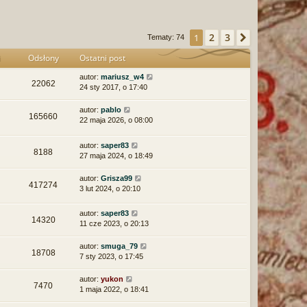
ę
2
3
1
Następna
Tematy: 74
i
Odsłony
Ostatni post
autor:
mariusz_w4
22062
24 sty 2017, o 17:40
autor:
pablo
165660
22 maja 2026, o 08:00
autor:
saper83
8188
27 maja 2024, o 18:49
autor:
Grisza99
417274
3 lut 2024, o 20:10
autor:
saper83
14320
11 cze 2023, o 20:13
autor:
smuga_79
18708
7 sty 2023, o 17:45
autor:
yukon
7470
1 maja 2022, o 18:41