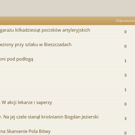
Odpowiedz
garażu kilkadziesiąt pocisków artyleryjskich
0
eziony przy szlaku w Bieszczadach
0
roni pod podłogą
1
3
1
 W akcji lekarze i saperzy
0
 Na jej czele stanął krośnianin Bogdan Jezierski
3
 na Skansenie Pola Bitwy
0