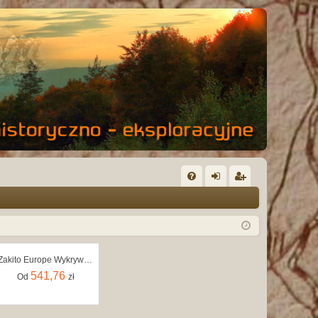
FA
al
ar
Q
og
ej
uj
es
Zakito Europe Wykrywacz Metalu Pinpoint 18Cm Czarny 1100G
si
tru
541,76
Od
zł
ę
j
si