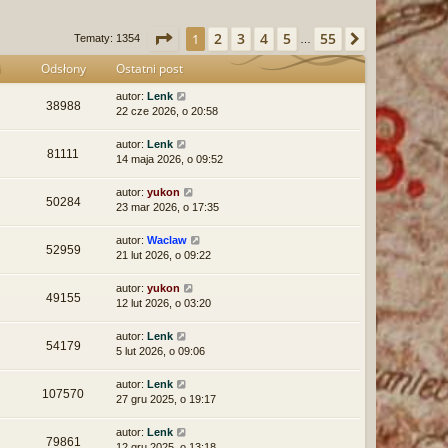
ę
Strona
1
z
55
2
3
4
5
55
1
Następna
Tematy: 1354
…
i
Odsłony
Ostatni post
autor:
Lenk
38988
22 cze 2026, o 20:58
autor:
Lenk
81111
14 maja 2026, o 09:52
autor:
yukon
50284
23 mar 2026, o 17:35
autor:
Waclaw
52959
21 lut 2026, o 09:22
autor:
yukon
49155
12 lut 2026, o 03:20
autor:
Lenk
54179
5 lut 2026, o 09:06
autor:
Lenk
107570
27 gru 2025, o 19:17
autor:
Lenk
79861
12 gru 2025, o 13:18