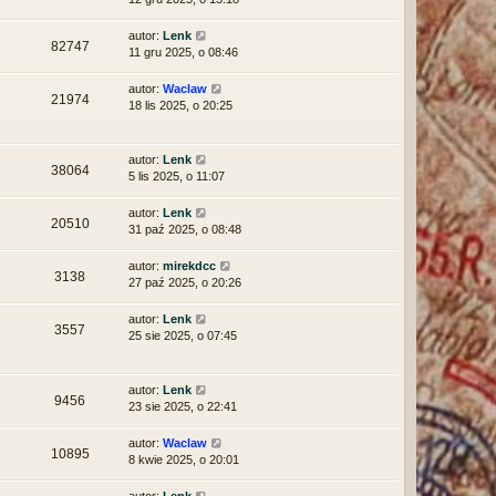
autor:
Lenk
82747
11 gru 2025, o 08:46
autor:
Waclaw
21974
18 lis 2025, o 20:25
autor:
Lenk
38064
5 lis 2025, o 11:07
autor:
Lenk
20510
31 paź 2025, o 08:48
autor:
mirekdcc
3138
27 paź 2025, o 20:26
autor:
Lenk
3557
25 sie 2025, o 07:45
autor:
Lenk
9456
23 sie 2025, o 22:41
autor:
Waclaw
10895
8 kwie 2025, o 20:01