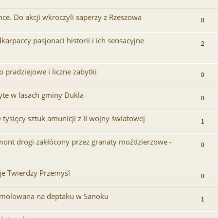
nce. Do akcji wkroczyli saperzy z Rzeszowa
0
karpaccy pasjonaci historii i ich sensacyjne
2
pradziejowe i liczne zabytki
0
ryte w lasach gminy Dukla
0
tysięcy sztuk amunicji z II wojny światowej
1
mont drogi zakłócony przez granaty moździerzowe -
0
cje Twierdzy Przemyśl
0
zdemolowana na deptaku w Sanoku
1