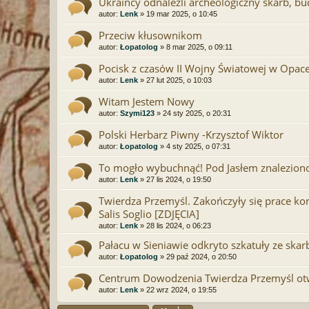
Ukraińcy odnaleźli archeologiczny skarb, b
autor:
Lenk
» 19 mar 2025, o 10:45
Przeciw kłusownikom
autor:
Łopatolog
» 8 mar 2025, o 09:11
Pocisk z czasów II Wojny Światowej w Opac
autor:
Lenk
» 27 lut 2025, o 10:03
Witam Jestem Nowy
autor:
Szymi123
» 24 sty 2025, o 20:31
Polski Herbarz Piwny -Krzysztof Wiktor
autor:
Łopatolog
» 4 sty 2025, o 07:31
To mogło wybuchnąć! Pod Jasłem znaleziono
autor:
Lenk
» 27 lis 2024, o 19:50
Twierdza Przemyśl. Zakończyły się prace ko
Salis Soglio [ZDJĘCIA]
autor:
Lenk
» 28 lis 2024, o 06:23
Pałacu w Sieniawie odkryto szkatuły ze skar
autor:
Łopatolog
» 29 paź 2024, o 20:50
Centrum Dowodzenia Twierdza Przemyśl ot
autor:
Lenk
» 22 wrz 2024, o 19:55