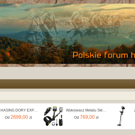
CHASING DORY EXPLORE Dron podwodny, do 14,5m, wykrywacz metalu
Wykrywacz Metalu Składany Bezprzewodowy Akumulator Li-ion Wodoszczelny
2699,00
769,00
Od
zł
Od
zł