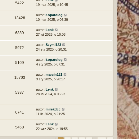
autor:
Lenk
5422
19 mar 2025, o 10:45
autor:
Łopatolog
13428
10 mar 2025, o 06:39
autor:
Lenk
6889
27 lut 2025, o 10:03
autor:
Szymi123
5972
24 sty 2025, o 20:31
autor:
Łopatolog
5109
4 sty 2025, o 07:31
autor:
marcin121
15703
3 sty 2025, o 20:17
autor:
Lenk
5387
28 lis 2024, o 06:23
autor:
mirekdcc
6741
11 lis 2024, o 21:25
autor:
Lenk
5468
22 wrz 2024, o 19:55