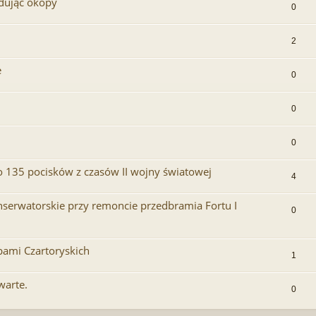
udując okopy
0
2
e
0
0
0
 135 pocisków z czasów II wojny światowej
4
nserwatorskie przy remoncie przedbramia Fortu I
0
bami Czartoryskich
1
warte.
0