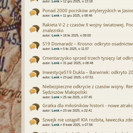
autor:
Lenk
» 12 gru 2025, o 13:18
Ponad 2000 pocisków artyleryjskich w Jasio
autor:
Lenk
» 11 gru 2025, o 08:46
Rakieta V-2 z czasów II wojny światowej. Pod
znalezisko
autor:
Lenk
» 18 lis 2025, o 09:00
S19 Domaradz – Krosno: odkryto osadnictwo 
autor:
Lenk
» 5 lis 2025, o 11:07
Cmentarzysko sprzed trzech tysięcy lat odk
autor:
Lenk
» 31 paź 2025, o 08:48
InwestycjeS19 Dukla – Barwinek: odkryto 20 
autor:
Lenk
» 23 paź 2025, o 07:51
Niebezpieczne odkrycie z czasów wojny. Re
Sędziszów Małopolski
autor:
Lenk
» 25 sie 2025, o 07:45
Gratka dla miłośników historii - nowe atrak
autor:
Lenk
» 23 sie 2025, o 22:41
Szwejk nie ustąpił! KIA rozbita, ławeczka 
autor:
Lenk
» 8 kwie 2025, o 07:56