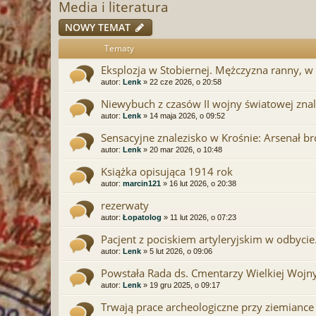
Media i literatura
NOWY TEMAT
Tematy
Eksplozja w Stobiernej. Mężczyzna ranny, w 
autor:
Lenk
» 22 cze 2026, o 20:58
Niewybuch z czasów II wojny światowej znal
autor:
Lenk
» 14 maja 2026, o 09:52
Sensacyjne znalezisko w Krośnie: Arsenał b
autor:
Lenk
» 20 mar 2026, o 10:48
Książka opisująca 1914 rok
autor:
marcin121
» 16 lut 2026, o 20:38
rezerwaty
autor:
Łopatolog
» 11 lut 2026, o 07:23
Pacjent z pociskiem artyleryjskim w odbycie.
autor:
Lenk
» 5 lut 2026, o 09:06
Powstała Rada ds. Cmentarzy Wielkiej Wojny.
autor:
Lenk
» 19 gru 2025, o 09:17
Trwają prace archeologiczne przy ziemiance