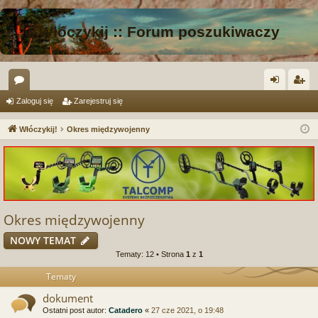
Włóczykij :: Forum poszukiwaczy
or
al
ar
Zaloguj się
Zarejestruj się
a
og
ej
Włóczykij!
Okres międzywojenny
uj
es
si
tru
ę
j
si
Okres międzywojenny
ę
NOWY TEMAT
Tematy: 12 • Strona
1
z
1
Tematy
dokument
Ostatni post autor:
Catadero
«
27 cze 2021, o 19:48