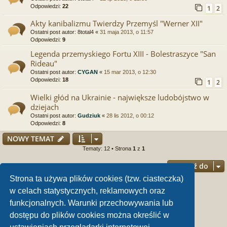
Odpowiedzi:
22
1
2
Akty kanibalizmu Twierdzy Przemyśl "Werner XII"
Ostatni post autor:
8total4
«
31 maja 2013, o 11:57
Odpowiedzi:
9
Legenda przemyskiego Fortu XIII - Bolestraszyce "San
Rideau"
Ostatni post autor:
CYGAN
«
15 mar 2013, o 12:30
Odpowiedzi:
18
1
2
Wielki głód na Ukrainie - największe ludobójstwo w
dziejach
Ostatni post autor:
Gudziuk
«
28 lis 2012, o 00:12
Odpowiedzi:
8
NOWY TEMAT
Tematy: 12 • Strona
1
z
1
Przejdź do
Strona ta używa plików cookies (tzw. ciasteczka)
Twoje uprawnienia na tym forum
w celach statystycznych, reklamowych oraz
funkcjonalnych. Warunki przechowywania lub
Nie możesz
tworzyć nowych tematów
Nie możesz
odpowiadać w tematach
dostępu do plików cookies można określić w
Nie możesz
zmieniać swoich postów
Nie możesz
usuwać swoich postów