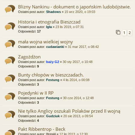
Blizny Nankinu - dokument o japońskim ludobójstwie.
Ostatni post autor:
Shadows
«
15 wrz 2020, o 19:03
Historia i etnografia Bieszczad
Ostatni post autor:
Igła
«
23 lis 2019, o 07:31
Odpowiedzi:
17
1
2
mała wojna wielkiej wojny
Ostatni post autor:
cudawianki
«
31 mar 2017, o 08:42
Zagożdżon
Ostatni post autor:
baży G2
«
30 sty 2017, o 10:48
Odpowiedzi:
9
Bunty chłopów w bieszczadach.
Ostatni post autor:
Festung
«
4 lis 2014, o 00:08
Odpowiedzi:
3
Pojedynki w II RP
Ostatni post autor:
Festung
«
30 cze 2014, o 12:48
Odpowiedzi:
3
Nie tylko Anglicy oszukali Polaków przed II wojną
Ostatni post autor:
Gudziuk
«
20 sie 2013, o 09:54
Odpowiedzi:
4
Pakt Ribbentrop - Beck
Ostatni post autor:
8total4
«
12 lip 2013, o 12:30