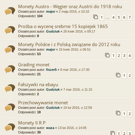
Monety Austro - Węgier oraz Austrii do 1918 roku
Ostatni post autor:
major
«
2 maja 2016, o 10:10
Odpowiedzi:
104
1
4
5
6
7
…
Prośba o wycenę srebrne 15 kopiejek 1865
Ostatni post autor:
Gudziuk
«
26 kwie 2016, o 09:17
Odpowiedzi:
8
Monety Polskie i z Polską związane do 2012 roku
Ostatni post autor:
major
«
15 kwie 2016, o 06:51
Odpowiedzi:
53
1
2
3
4
Grading monet
Ostatni post autor:
fiszer5
«
8 mar 2016, o 17:30
Odpowiedzi:
21
1
2
Fałszywki na ebayu
Ostatni post autor:
Gudziuk
«
7 mar 2016, o 11:15
Odpowiedzi:
2
Przechowywanie monet
Ostatni post autor:
Gudziuk
«
19 lut 2016, o 12:59
Odpowiedzi:
18
1
2
Monety II R P
Ostatni post autor:
waza
«
13 lut 2016, o 14:05
Odpowiedzi:
39
1
2
3