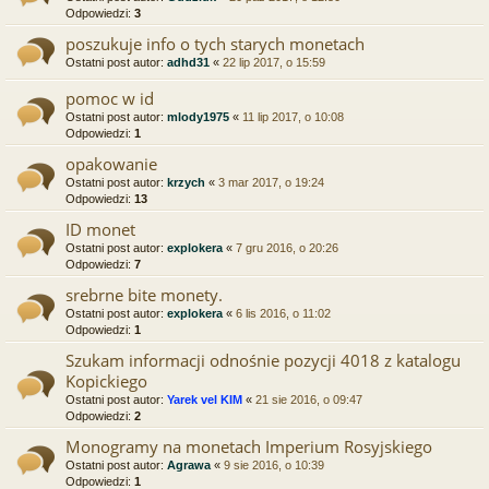
Odpowiedzi:
3
poszukuje info o tych starych monetach
Ostatni post autor:
adhd31
«
22 lip 2017, o 15:59
pomoc w id
Ostatni post autor:
mlody1975
«
11 lip 2017, o 10:08
Odpowiedzi:
1
opakowanie
Ostatni post autor:
krzych
«
3 mar 2017, o 19:24
Odpowiedzi:
13
ID monet
Ostatni post autor:
explokera
«
7 gru 2016, o 20:26
Odpowiedzi:
7
srebrne bite monety.
Ostatni post autor:
explokera
«
6 lis 2016, o 11:02
Odpowiedzi:
1
Szukam informacji odnośnie pozycji 4018 z katalogu
Kopickiego
Ostatni post autor:
Yarek vel KIM
«
21 sie 2016, o 09:47
Odpowiedzi:
2
Monogramy na monetach Imperium Rosyjskiego
Ostatni post autor:
Agrawa
«
9 sie 2016, o 10:39
Odpowiedzi:
1