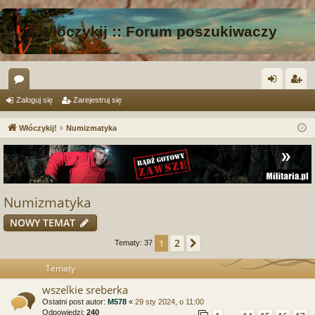
Włóczykij :: Forum poszukiwaczy
or
al
ar
Zaloguj się
Zarejestruj się
a
og
ej
Włóczykij!
Numizmatyka
uj
es
si
tru
ę
j
Numizmatyka
si
NOWY TEMAT
ę
2
1
Następna
Tematy: 37
Tematy
wszelkie sreberka
Ostatni post autor:
M578
«
29 sty 2024, o 11:00
Odpowiedzi:
240