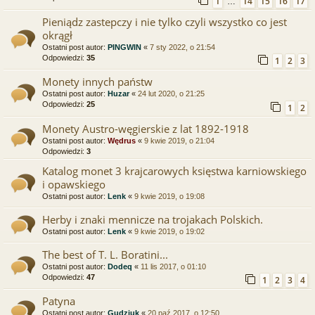
1
14
15
16
17
…
Pieniądz zastepczy i nie tylko czyli wszystko co jest
okrągł
Ostatni post autor:
PINGWIN
«
7 sty 2022, o 21:54
Odpowiedzi:
35
1
2
3
Monety innych państw
Ostatni post autor:
Huzar
«
24 lut 2020, o 21:25
Odpowiedzi:
25
1
2
Monety Austro-węgierskie z lat 1892-1918
Ostatni post autor:
Wędrus
«
9 kwie 2019, o 21:04
Odpowiedzi:
3
Katalog monet 3 krajcarowych księstwa karniowskiego
i opawskiego
Ostatni post autor:
Lenk
«
9 kwie 2019, o 19:08
Herby i znaki mennicze na trojakach Polskich.
Ostatni post autor:
Lenk
«
9 kwie 2019, o 19:02
The best of T. L. Boratini...
Ostatni post autor:
Dodeq
«
11 lis 2017, o 01:10
Odpowiedzi:
47
1
2
3
4
Patyna
Ostatni post autor:
Gudziuk
«
20 paź 2017, o 12:50