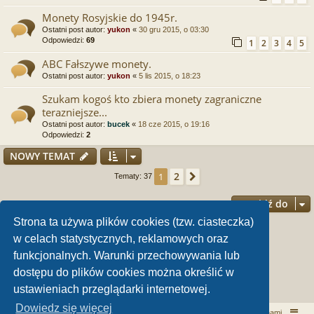
Monety Rosyjskie do 1945r.
Ostatni post autor:
yukon
«
30 gru 2015, o 03:30
Odpowiedzi:
69
1
2
3
4
5
ABC Fałszywe monety.
Ostatni post autor:
yukon
«
5 lis 2015, o 18:23
Szukam kogoś kto zbiera monety zagraniczne
terazniejsze...
Ostatni post autor:
bucek
«
18 cze 2015, o 19:16
Odpowiedzi:
2
NOWY TEMAT
2
1
Następna
Tematy: 37
Przejdź do
Strona ta używa plików cookies (tzw. ciasteczka)
Twoje uprawnienia na tym forum
w celach statystycznych, reklamowych oraz
funkcjonalnych. Warunki przechowywania lub
Nie możesz
tworzyć nowych tematów
Nie możesz
odpowiadać w tematach
dostępu do plików cookies można określić w
Nie możesz
zmieniać swoich postów
Nie możesz
usuwać swoich postów
ustawieniach przeglądarki internetowej.
Nie możesz
dodawać załączników
Dowiedz się więcej
Włóczykij!
Kontakt z nami