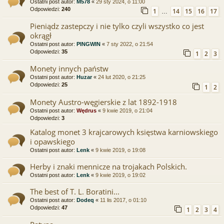
Ostatni post autor:
M578
«
29 sty 2024, o 11:00
Odpowiedzi:
240
1
14
15
16
17
…
Pieniądz zastepczy i nie tylko czyli wszystko co jest
okrągł
Ostatni post autor:
PINGWIN
«
7 sty 2022, o 21:54
Odpowiedzi:
35
1
2
3
Monety innych państw
Ostatni post autor:
Huzar
«
24 lut 2020, o 21:25
Odpowiedzi:
25
1
2
Monety Austro-węgierskie z lat 1892-1918
Ostatni post autor:
Wędrus
«
9 kwie 2019, o 21:04
Odpowiedzi:
3
Katalog monet 3 krajcarowych księstwa karniowskiego
i opawskiego
Ostatni post autor:
Lenk
«
9 kwie 2019, o 19:08
Herby i znaki mennicze na trojakach Polskich.
Ostatni post autor:
Lenk
«
9 kwie 2019, o 19:02
The best of T. L. Boratini...
Ostatni post autor:
Dodeq
«
11 lis 2017, o 01:10
Odpowiedzi:
47
1
2
3
4