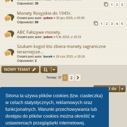
Odpowiedzi:
39
1
2
3
Monety Rosyjskie do 1945r.
Ostatni post autor:
yukon
«
30 gru 2015, o 03:30
Odpowiedzi:
69
1
2
3
4
5
ABC Fałszywe monety.
Ostatni post autor:
yukon
«
5 lis 2015, o 18:23
Szukam kogoś kto zbiera monety zagraniczne
terazniejsze...
Ostatni post autor:
bucek
«
18 cze 2015, o 19:16
Odpowiedzi:
2
NOWY TEMAT
2
1
Następna
Tematy: 37
Przejdź do
Strona ta używa plików cookies (tzw. ciasteczka)
Twoje uprawnienia na tym forum
w celach statystycznych, reklamowych oraz
funkcjonalnych. Warunki przechowywania lub
Nie możesz
tworzyć nowych tematów
Nie możesz
odpowiadać w tematach
dostępu do plików cookies można określić w
Nie możesz
zmieniać swoich postów
Nie możesz
usuwać swoich postów
ustawieniach przeglądarki internetowej.
Nie możesz
dodawać załączników