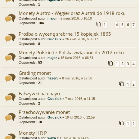
Odpowiedzi:
1
Monety Austro - Węgier oraz Austrii do 1918 roku
Ostatni post autor:
major
«
2 maja 2016, o 10:10
Odpowiedzi:
104
1
4
5
6
7
…
Prośba o wycenę srebrne 15 kopiejek 1865
Ostatni post autor:
Gudziuk
«
26 kwie 2016, o 09:17
Odpowiedzi:
8
Monety Polskie i z Polską związane do 2012 roku
Ostatni post autor:
major
«
15 kwie 2016, o 06:51
Odpowiedzi:
53
1
2
3
4
Grading monet
Ostatni post autor:
fiszer5
«
8 mar 2016, o 17:30
Odpowiedzi:
21
1
2
Fałszywki na ebayu
Ostatni post autor:
Gudziuk
«
7 mar 2016, o 11:15
Odpowiedzi:
2
Przechowywanie monet
Ostatni post autor:
Gudziuk
«
19 lut 2016, o 12:59
Odpowiedzi:
18
1
2
Monety II R P
Ostatni post autor:
waza
«
13 lut 2016, o 14:05