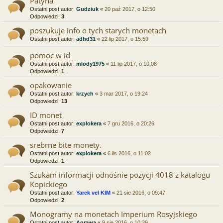
Patyna
Ostatni post autor:
Gudziuk
«
20 paź 2017, o 12:50
Odpowiedzi:
3
poszukuje info o tych starych monetach
Ostatni post autor:
adhd31
«
22 lip 2017, o 15:59
pomoc w id
Ostatni post autor:
mlody1975
«
11 lip 2017, o 10:08
Odpowiedzi:
1
opakowanie
Ostatni post autor:
krzych
«
3 mar 2017, o 19:24
Odpowiedzi:
13
ID monet
Ostatni post autor:
explokera
«
7 gru 2016, o 20:26
Odpowiedzi:
7
srebrne bite monety.
Ostatni post autor:
explokera
«
6 lis 2016, o 11:02
Odpowiedzi:
1
Szukam informacji odnośnie pozycji 4018 z katalogu
Kopickiego
Ostatni post autor:
Yarek vel KIM
«
21 sie 2016, o 09:47
Odpowiedzi:
2
Monogramy na monetach Imperium Rosyjskiego
Ostatni post autor:
Agrawa
«
9 sie 2016, o 10:39