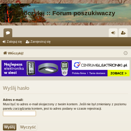
Włóczykij :: Forum poszukiwaczy
or
al
ar
Zaloguj się
Zarejestruj się
a
og
ej
Włóczykij!
uj
es
si
tru
ę
j
si
Wyślij hasło
ę
Adres e-mail:
Musi być to adres e-mail skojarzony z twoim kontem. Jeśli nie był zmieniany z poziomu
panelu zarządzania kontem, jest to adres podany w czasie rejestracji.