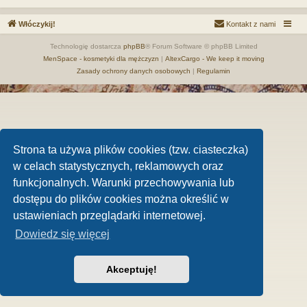
Włóczykij!
Kontakt z nami
Technologię dostarcza
phpBB
® Forum Software © phpBB Limited
MenSpace - kosmetyki dla mężczyzn
|
AltexCargo - We keep it moving
Zasady ochrony danych osobowych
|
Regulamin
Strona ta używa plików cookies (tzw. ciasteczka)
w celach statystycznych, reklamowych oraz
funkcjonalnych. Warunki przechowywania lub
dostępu do plików cookies można określić w
ustawieniach przeglądarki internetowej.
Dowiedz się więcej
Akceptuję!