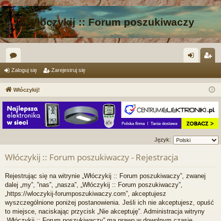
Włóczykij :: Forum poszukiwaczy
or
al
ar
Zaloguj się
Zarejestruj się
a
og
ej
Włóczykij!
uj
es
si
tru
ę
j
Język:
si
Włóczykij :: Forum poszukiwaczy - Rejestracja
ę
Rejestrując się na witrynie „Włóczykij :: Forum poszukiwaczy”, zwanej
dalej „my”, ”nas”, „nasza”, „Włóczykij :: Forum poszukiwaczy”,
„https://wloczykij-forumposzukiwaczy.com”, akceptujesz
wyszczególnione poniżej postanowienia. Jeśli ich nie akceptujesz, opuść
to miejsce, naciskając przycisk „Nie akceptuję”. Administracja witryny
„Włóczykij :: Forum poszukiwaczy” ma prawo w dowolnym czasie