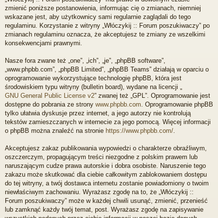
zmienić poniższe postanowienia, informując cię o zmianach, niemniej
wskazane jest, aby użytkownicy sami regularnie zaglądali do tego
regulaminu. Korzystanie z witryny „Włóczykij :: Forum poszukiwaczy” po
zmianach regulaminu oznacza, że akceptujesz te zmiany ze wszelkimi
konsekwencjami prawnymi.
Nasze fora zwane też „one”, „ich”, „je”, „phpBB software”,
„www.phpbb.com”, „phpBB Limited”, „phpBB Teams” działają w oparciu o
oprogramowanie wykorzystujące technologię phpBB, która jest
środowiskiem typu witryny (bulletin board), wydane na licencji „
GNU General Public License v2
” zwanej też „GPL”. Oprogramowanie jest
dostępne do pobrania ze strony
www.phpbb.com
. Oprogramowanie phpBB
tylko ułatwia dyskusje przez internet, a jego autorzy nie kontrolują
tekstów zamieszczanych w internecie za jego pomocą. Więcej informacji
o phpBB można znaleźć na stronie
https://www.phpbb.com/
.
Akceptujesz zakaz publikowania wypowiedzi o charakterze obraźliwym,
oszczerczym, propagującym treści niezgodne z polskim prawem lub
naruszającym cudze prawa autorskie i dobra osobiste. Naruszenie tego
zakazu może skutkować dla ciebie całkowitym zablokowaniem dostępu
do tej witryny, a twój dostawca internetu zostanie powiadomiony o twoim
niewłaściwym zachowaniu. Wyrażasz zgodę na to, że „Włóczykij ::
Forum poszukiwaczy” może w każdej chwili usunąć, zmienić, przenieść
lub zamknąć każdy twój temat, post. Wyrażasz zgodę na zapisywanie