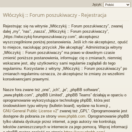
Język:
Włóczykij :: Forum poszukiwaczy - Rejestracja
Rejestrując się na witrynie „Włóczykij :: Forum poszukiwaczy”, zwanej
dalej „my”, ”nas”, „nasza”, „Włóczykij :: Forum poszukiwaczy”,
„https://wloczykij-forumposzukiwaczy.com”, akceptujesz
wyszczególnione poniżej postanowienia. Jeśli ich nie akceptujesz, opuść
to miejsce, naciskając przycisk „Nie akceptuję”. Administracja witryny
„Włóczykij :: Forum poszukiwaczy” ma prawo w dowolnym czasie
zmienić poniższe postanowienia, informując cię o zmianach, niemniej
wskazane jest, aby użytkownicy sami regularnie zaglądali do tego
regulaminu. Korzystanie z witryny „Włóczykij :: Forum poszukiwaczy” po
zmianach regulaminu oznacza, że akceptujesz te zmiany ze wszelkimi
konsekwencjami prawnymi.
Nasze fora zwane też „one”, „ich”, „je”, „phpBB software”,
„www.phpbb.com”, „phpBB Limited”, „phpBB Teams” działają w oparciu o
oprogramowanie wykorzystujące technologię phpBB, która jest
środowiskiem typu witryny (bulletin board), wydane na licencji „
GNU General Public License v2
” zwanej też „GPL”. Oprogramowanie jest
dostępne do pobrania ze strony
www.phpbb.com
. Oprogramowanie phpBB
tylko ułatwia dyskusje przez internet, a jego autorzy nie kontrolują
tekstów zamieszczanych w internecie za jego pomocą. Więcej informacji