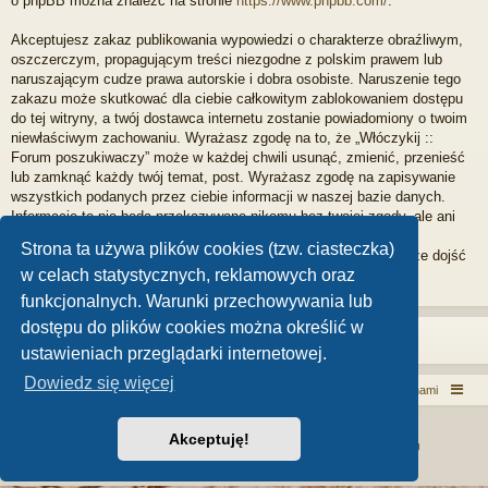
o phpBB można znaleźć na stronie
https://www.phpbb.com/
.
Akceptujesz zakaz publikowania wypowiedzi o charakterze obraźliwym,
oszczerczym, propagującym treści niezgodne z polskim prawem lub
naruszającym cudze prawa autorskie i dobra osobiste. Naruszenie tego
zakazu może skutkować dla ciebie całkowitym zablokowaniem dostępu
do tej witryny, a twój dostawca internetu zostanie powiadomiony o twoim
niewłaściwym zachowaniu. Wyrażasz zgodę na to, że „Włóczykij ::
Forum poszukiwaczy” może w każdej chwili usunąć, zmienić, przenieść
lub zamknąć każdy twój temat, post. Wyrażasz zgodę na zapisywanie
wszystkich podanych przez ciebie informacji w naszej bazie danych.
Informacje te nie będą przekazywane nikomu bez twojej zgody, ale ani
„Włóczykij :: Forum poszukiwaczy”, ani phpBB nie ponosi
Strona ta używa plików cookies (tzw. ciasteczka)
odpowiedzialności za włamania do witryny, podczas których może dojść
w celach statystycznych, reklamowych oraz
do kradzieży danych.
funkcjonalnych. Warunki przechowywania lub
dostępu do plików cookies można określić w
ustawieniach przeglądarki internetowej.
Dowiedz się więcej
Włóczykij!
Kontakt z nami
Technologię dostarcza
phpBB
® Forum Software © phpBB Limited
Akceptuję!
MenSpace - kosmetyki dla mężczyzn
|
AltexCargo - We keep it moving
Zasady ochrony danych osobowych
|
Regulamin