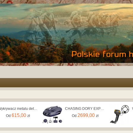
Wykrywacz metalu detektor profesjonalny 25,4 cm
CHASING DORY EXPLORE Dron podwodny, do 14,5m, wykrywacz metalu
615,00
2699,00
Od
zł
Od
zł