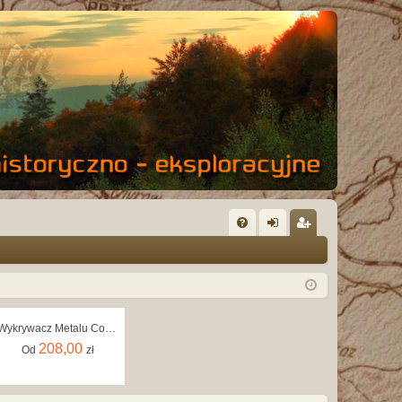
FA
al
ar
Q
og
ej
uj
es
Wykrywacz Metalu Cobra MD-940 Sonda 24cm Analog
si
tru
208,00
Od
zł
ę
j
si