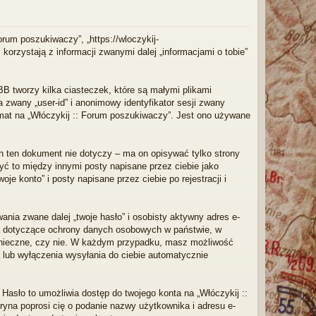
ę
orum poszukiwaczy”, „https://wloczykij-
orzystają z informacji zwanymi dalej „informacjami o tobie”
BB tworzy kilka ciasteczek, które są małymi plikami
 zwany „user-id” i anonimowy identyfikator sesji zwany
emat na „Włóczykij :: Forum poszukiwaczy”. Jest ono używane
h ten dokument nie dotyczy – ma on opisywać tylko strony
yć to między innymi posty napisane przez ciebie jako
 konto” i posty napisane przez ciebie po rejestracji i
nia zwane dalej „twoje hasło” i osobisty aktywny adres e-
awa dotyczące ochrony danych osobowych w państwie, w
konieczne, czy nie. W każdym przypadku, masz możliwość
 lub wyłączenia wysyłania do ciebie automatycznie
Hasło to umożliwia dostęp do twojego konta na „Włóczykij ::
itryna poprosi cię o podanie nazwy użytkownika i adresu e-