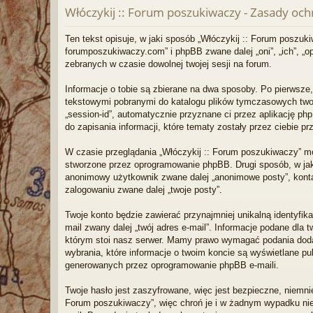
Włóczykij :: Forum poszukiwaczy - Zasady o
Ten tekst opisuje, w jaki sposób „Włóczykij :: Forum poszuki
forumposzukiwaczy.com” i phpBB zwane dalej „oni”, „ich”, „o
zebranych w czasie dowolnej twojej sesji na forum.
Informacje o tobie są zbierane na dwa sposoby. Po pierwsze,
tekstowymi pobranymi do katalogu plików tymczasowych twojej
„session-id”, automatycznie przyznane ci przez aplikację p
do zapisania informacji, które tematy zostały przez ciebie pr
W czasie przeglądania „Włóczykij :: Forum poszukiwaczy” m
stworzone przez oprogramowanie phpBB. Drugi sposób, w jaki
anonimowy użytkownik zwane dalej „anonimowe posty”, konta u
zalogowaniu zwane dalej „twoje posty”.
Twoje konto będzie zawierać przynajmniej unikalną identyfik
mail zwany dalej „twój adres e-mail”. Informacje podane dl
którym stoi nasz serwer. Mamy prawo wymagać podania dodat
wybrania, które informacje o twoim koncie są wyświetlane p
generowanych przez oprogramowanie phpBB e-maili.
Twoje hasło jest zaszyfrowane, więc jest bezpieczne, niemni
Forum poszukiwaczy”, więc chroń je i w żadnym wypadku ni