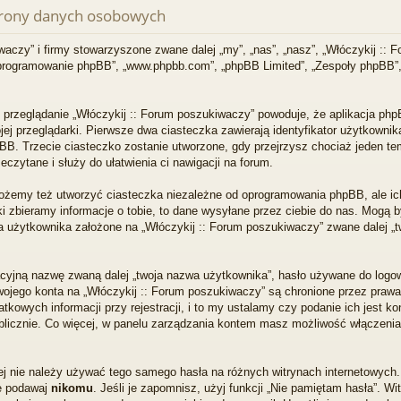
chrony danych osobowych
waczy” i firmy stowarzyszone zwane dalej „my”, „nas”, „nasz”, „Włóczykij :: F
programowanie phpBB”, „www.phpbb.com”, „phpBB Limited”, „Zespoły phpBB”, k
 przeglądanie „Włóczykij :: Forum poszukiwaczy” powoduje, że aplikacja php
 przeglądarki. Pierwsze dwa ciasteczka zawierają identyfikator użytkownika
hpBB. Trzecie ciasteczko zostanie utworzone, gdy przejrzysz chociaż jeden t
zeczytane i służy do ułatwienia ci nawigacji na forum.
ożemy też utworzyć ciasteczka niezależne od oprogramowania phpBB, ale ic
 zbieramy informacje o tobie, to dane wysyłane przez ciebie do nas. Mogą b
żytkownika założone na „Włóczykij :: Forum poszukiwaczy” zwane dalej „twoje
acyjną nazwę zwaną dalej „twoja nazwa użytkownika”, hasło używane do logowa
a twojego konta na „Włóczykij :: Forum poszukiwaczy” są chronione przez pr
kowych informacji przy rejestracji, i to my ustalamy czy podanie ich jest 
ublicznie. Co więcej, w panelu zarządzania kontem masz możliwość włączenia
ej nie należy używać tego samego hasła na różnych witrynach internetowych. 
e podawaj
nikomu
. Jeśli je zapomnisz, użyj funkcji „Nie pamiętam hasła”. W