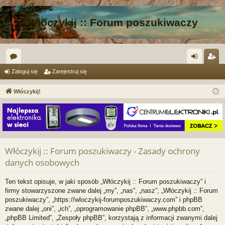
Włóczykij :: Forum poszukiwaczy
or
al
ar
Zaloguj się
Zarejestruj się
a
og
ej
Włóczykij!
uj
es
si
tru
ę
j
si
Włóczykij :: Forum poszukiwaczy - Zasady ochrony
danych osobowych
ę
Ten tekst opisuje, w jaki sposób „Włóczykij :: Forum poszukiwaczy” i
firmy stowarzyszone zwane dalej „my”, „nas”, „nasz”, „Włóczykij :: Forum
poszukiwaczy”, „https://wloczykij-forumposzukiwaczy.com” i phpBB
zwane dalej „oni”, „ich”, „oprogramowanie phpBB”, „www.phpbb.com”,
„phpBB Limited”, „Zespoły phpBB”, korzystają z informacji zwanymi dalej