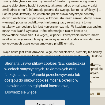
zwaną dalej „twoja nazwa użytkownika”, hasło używane do logowania
zwane dalej „twoje hasło” i osobisty aktywny adres e-mail zwany dalej
„twój adres e-mail”. Informacje podane dla twojego konta na „Włóczykij ::
Forum poszukiwaczy” są chronione przez prawa dotyczące ochrony
danych osobowych w państwie, w którym stoi nasz serwer. Mamy prawo
wymagać podania dodatkowych informacji przy rejestracji, i to my
ustalamy czy podanie ich jest konieczne, czy nie. W każdym przypadku,
masz możliwość wybrania, które informacje o twoim koncie są
wyświetlane publicznie. Co więcej, w panelu zarządzania kontem masz
możliwość włączenia lub wyłączenia wysyłania do ciebie automatycznie
generowanych przez oprogramowanie phpBB e-maili.
Twoje hasło jest zaszyfrowane, więc jest bezpieczne, niemniej nie należy
używać tego samego hasła na różnych witrynach internetowych. Hasło to
umożliwia dostęp do twojego konta na „Włóczykij :: Forum
Strona ta używa plików cookies (tzw. ciasteczka)
poszukiwaczy”, więc chroń je i w żadnym wypadku nie podawaj
nikomu
.
Jeśli je zapomnisz, użyj funkcji „Nie pamiętam hasła”. Witryna poprosi cię
w celach statystycznych, reklamowych oraz
o podanie nazwy użytkownika i adresu e-mail. Po podaniu tych danych
funkcjonalnych. Warunki przechowywania lub
zostanie wygenerowane nowe hasło i przesłane na podany przez ciebie
dostępu do plików cookies można określić w
adres e-mail. Umożliwi ono odzyskanie dostępu do twojego konta.
ustawieniach przeglądarki internetowej.
Dowiedz się więcej
Włóczykij!
Kontakt z nami
Technologię dostarcza
phpBB
® Forum Software © phpBB Limited
Akceptuję!