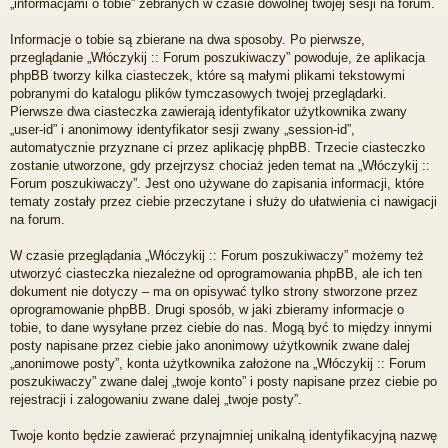
„informacjami o tobie” zebranych w czasie dowolnej twojej sesji na forum.
Informacje o tobie są zbierane na dwa sposoby. Po pierwsze,
przeglądanie „Włóczykij :: Forum poszukiwaczy” powoduje, że aplikacja
phpBB tworzy kilka ciasteczek, które są małymi plikami tekstowymi
pobranymi do katalogu plików tymczasowych twojej przeglądarki.
Pierwsze dwa ciasteczka zawierają identyfikator użytkownika zwany
„user-id” i anonimowy identyfikator sesji zwany „session-id”,
automatycznie przyznane ci przez aplikację phpBB. Trzecie ciasteczko
zostanie utworzone, gdy przejrzysz chociaż jeden temat na „Włóczykij ::
Forum poszukiwaczy”. Jest ono używane do zapisania informacji, które
tematy zostały przez ciebie przeczytane i służy do ułatwienia ci nawigacji
na forum.
W czasie przeglądania „Włóczykij :: Forum poszukiwaczy” możemy też
utworzyć ciasteczka niezależne od oprogramowania phpBB, ale ich ten
dokument nie dotyczy – ma on opisywać tylko strony stworzone przez
oprogramowanie phpBB. Drugi sposób, w jaki zbieramy informacje o
tobie, to dane wysyłane przez ciebie do nas. Mogą być to między innymi
posty napisane przez ciebie jako anonimowy użytkownik zwane dalej
„anonimowe posty”, konta użytkownika założone na „Włóczykij :: Forum
poszukiwaczy” zwane dalej „twoje konto” i posty napisane przez ciebie po
rejestracji i zalogowaniu zwane dalej „twoje posty”.
Twoje konto będzie zawierać przynajmniej unikalną identyfikacyjną nazwę