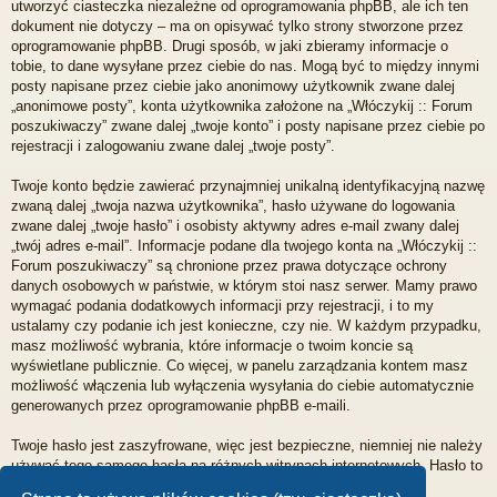
utworzyć ciasteczka niezależne od oprogramowania phpBB, ale ich ten
dokument nie dotyczy – ma on opisywać tylko strony stworzone przez
oprogramowanie phpBB. Drugi sposób, w jaki zbieramy informacje o
tobie, to dane wysyłane przez ciebie do nas. Mogą być to między innymi
posty napisane przez ciebie jako anonimowy użytkownik zwane dalej
„anonimowe posty”, konta użytkownika założone na „Włóczykij :: Forum
poszukiwaczy” zwane dalej „twoje konto” i posty napisane przez ciebie po
rejestracji i zalogowaniu zwane dalej „twoje posty”.
Twoje konto będzie zawierać przynajmniej unikalną identyfikacyjną nazwę
zwaną dalej „twoja nazwa użytkownika”, hasło używane do logowania
zwane dalej „twoje hasło” i osobisty aktywny adres e-mail zwany dalej
„twój adres e-mail”. Informacje podane dla twojego konta na „Włóczykij ::
Forum poszukiwaczy” są chronione przez prawa dotyczące ochrony
danych osobowych w państwie, w którym stoi nasz serwer. Mamy prawo
wymagać podania dodatkowych informacji przy rejestracji, i to my
ustalamy czy podanie ich jest konieczne, czy nie. W każdym przypadku,
masz możliwość wybrania, które informacje o twoim koncie są
wyświetlane publicznie. Co więcej, w panelu zarządzania kontem masz
możliwość włączenia lub wyłączenia wysyłania do ciebie automatycznie
generowanych przez oprogramowanie phpBB e-maili.
Twoje hasło jest zaszyfrowane, więc jest bezpieczne, niemniej nie należy
używać tego samego hasła na różnych witrynach internetowych. Hasło to
umożliwia dostęp do twojego konta na „Włóczykij :: Forum