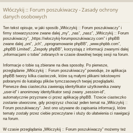
Włóczykij :: Forum poszukiwaczy - Zasady ochrony
danych osobowych
Ten tekst opisuje, w jaki sposób „Włóczykij :: Forum poszukiwaczy” i
firmy stowarzyszone zwane dalej „my”, „nas”, „nasz”, „Włóczykij :: Forum
poszukiwaczy”, „https://wloczykij-forumposzukiwaczy.com” i phpBB
zwane dalej „oni”, „ich”, „oprogramowanie phpBB”, „www.phpbb.com”,
„phpBB Limited”, „Zespoły phpBB”, korzystają z informacji zwanymi dalej
„informacjami o tobie” zebranych w czasie dowolnej twojej sesji na forum.
Informacje o tobie są zbierane na dwa sposoby. Po pierwsze,
przeglądanie „Włóczykij :: Forum poszukiwaczy” powoduje, że aplikacja
phpBB tworzy kilka ciasteczek, które są małymi plikami tekstowymi
pobranymi do katalogu plików tymczasowych twojej przeglądarki.
Pierwsze dwa ciasteczka zawierają identyfikator użytkownika zwany
„user-id” i anonimowy identyfikator sesji zwany „session-id”,
automatycznie przyznane ci przez aplikację phpBB. Trzecie ciasteczko
zostanie utworzone, gdy przejrzysz chociaż jeden temat na „Włóczykij ::
Forum poszukiwaczy”. Jest ono używane do zapisania informacji, które
tematy zostały przez ciebie przeczytane i służy do ułatwienia ci nawigacji
na forum.
W czasie przeglądania „Włóczykij :: Forum poszukiwaczy” możemy też