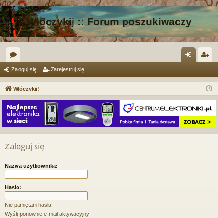
Włóczykij :: Forum poszukiwaczy
or
al
ar
Zaloguj się
Zarejestruj się
a
og
ej
Włóczykij!
uj
es
si
tru
ę
j
si
Zaloguj się
ę
Nazwa użytkownika:
Hasło:
Nie pamiętam hasła
Wyślij ponownie e-mail aktywacyjny