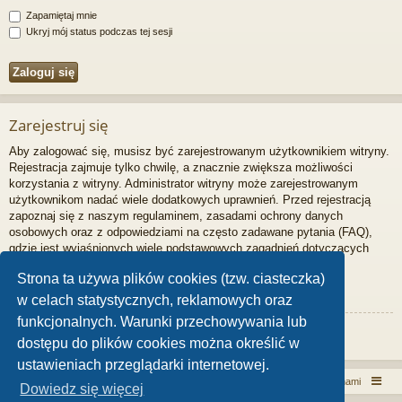
Zapamiętaj mnie
Ukryj mój status podczas tej sesji
Zarejestruj się
Aby zalogować się, musisz być zarejestrowanym użytkownikiem witryny.
Rejestracja zajmuje tylko chwilę, a znacznie zwiększa możliwości
korzystania z witryny. Administrator witryny może zarejestrowanym
użytkownikom nadać wiele dodatkowych uprawnień. Przed rejestracją
zapoznaj się z naszym regulaminem, zasadami ochrony danych
osobowych oraz z odpowiedziami na często zadawane pytania (FAQ),
gdzie jest wyjaśnionych wiele podstawowych zagadnień dotyczących
funkcjonowania witryny.
Strona ta używa plików cookies (tzw. ciasteczka)
Regulamin
|
Zasady ochrony danych osobowych
w celach statystycznych, reklamowych oraz
funkcjonalnych. Warunki przechowywania lub
Zarejestruj się
dostępu do plików cookies można określić w
ustawieniach przeglądarki internetowej.
Włóczykij!
Kontakt z nami
Dowiedz się więcej