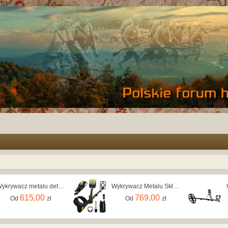
Wykrywacz metalu detektor profesjonalny 25,4 cm
Wykrywacz Metalu Składany Bezprzewodowy Akumulator Li-ion Wodoszczelny
615,00
769,00
Od
zł
Od
zł