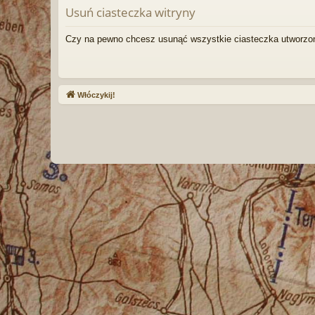
Usuń ciasteczka witryny
Czy na pewno chcesz usunąć wszystkie ciasteczka utworzon
Włóczykij!