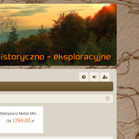
FA
al
ar
Q
og
ej
uj
es
Wykrywacz Metali Minelab X-Terra Pro
si
tru
1399,00
Od
zł
ę
j
si