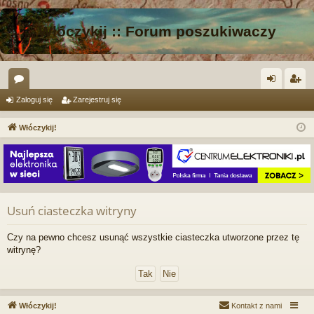
Włóczykij :: Forum poszukiwaczy
or
al
ar
Zaloguj się
Zarejestruj się
a
og
ej
Włóczykij!
uj
es
si
tru
ę
j
si
Usuń ciasteczka witryny
ę
Czy na pewno chcesz usunąć wszystkie ciasteczka utworzone przez tę
witrynę?
Włóczykij!
Kontakt z nami