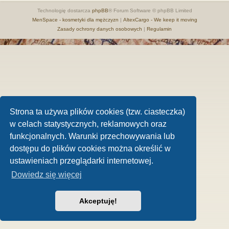
Technologię dostarcza
phpBB
® Forum Software © phpBB Limited
MenSpace - kosmetyki dla mężczyzn
|
AltexCargo - We keep it moving
Zasady ochrony danych osobowych
|
Regulamin
Strona ta używa plików cookies (tzw. ciasteczka)
w celach statystycznych, reklamowych oraz
funkcjonalnych. Warunki przechowywania lub
dostępu do plików cookies można określić w
ustawieniach przeglądarki internetowej.
Dowiedz się więcej
Akceptuję!