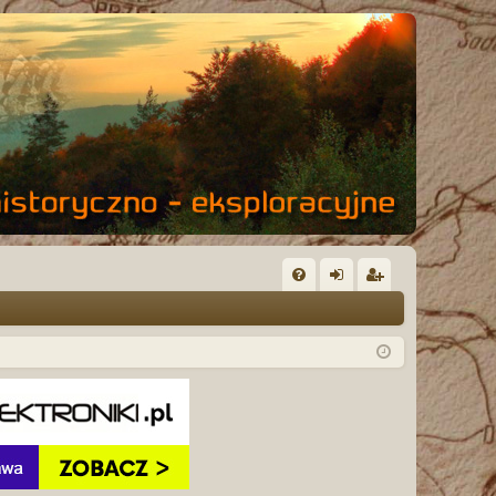
FA
al
ar
Q
og
ej
uj
es
si
tru
ę
j
si