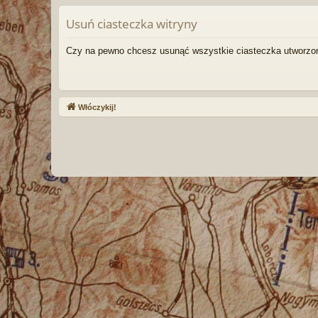
Usuń ciasteczka witryny
Czy na pewno chcesz usunąć wszystkie ciasteczka utworzon
Włóczykij!