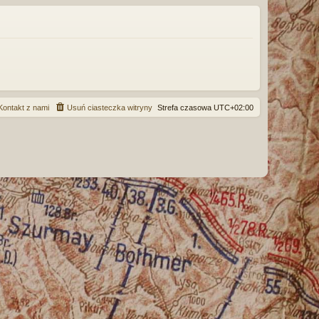
ę
Kontakt z nami
Usuń ciasteczka witryny
Strefa czasowa
UTC+02:00