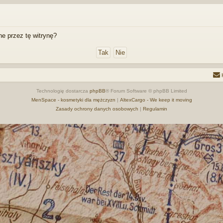
e przez tę witrynę?
Technologię dostarcza
phpBB
® Forum Software © phpBB Limited
MenSpace - kosmetyki dla mężczyzn
|
AltexCargo - We keep it moving
Zasady ochrony danych osobowych
|
Regulamin