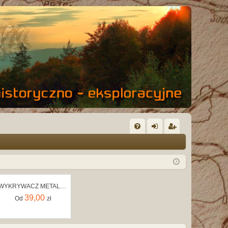
FA
al
ar
Q
og
ej
uj
es
WYKRYWACZ METALU DETEKTOR METALI ZŁOTA RĘCZNY GP-POINTER IP66 NA PLAŻĘ LAS
si
tru
39,00
Od
zł
ę
j
si