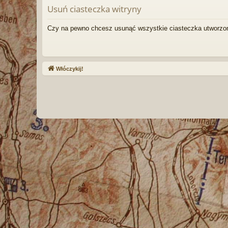
Usuń ciasteczka witryny
Czy na pewno chcesz usunąć wszystkie ciasteczka utworzon
Włóczykij!