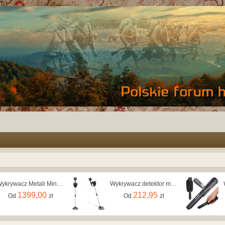
Wykrywacz Metali Minelab X-Terra Pro
Wykrywacz detektor metalu wodoodporny zasięg 1 m
1399,00
212,95
Od
zł
Od
zł