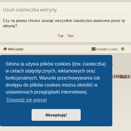
Usuń ciasteczka witryny
Czy na pewno chcesz usunąć wszystkie ciasteczka utworzone przez tę
witrynę?
Włóczykij!
Kontakt z nami
Technologię dostarcza
phpBB
® Forum Software © phpBB Limited
Strona ta używa plików cookies (tzw. ciasteczka)
MenSpace - kosmetyki dla mężczyzn
|
AltexCargo - We keep it moving
Zasady ochrony danych osobowych
|
Regulamin
w celach statystycznych, reklamowych oraz
funkcjonalnych. Warunki przechowywania lub
dostępu do plików cookies można określić w
ustawieniach przeglądarki internetowej.
Dowiedz się więcej
Akceptuję!