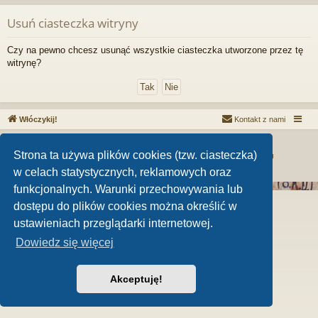
Usuń ciasteczka witryny
Czy na pewno chcesz usunąć wszystkie ciasteczka utworzone przez tę
witrynę?
Włóczykij!
Kontakt z nami
Technologię dostarcza
phpBB
® Forum Software © phpBB Limited
Strona ta używa plików cookies (tzw. ciasteczka)
MenSpace - kosmetyki dla mężczyzn
|
AltexCargo - We keep it moving
Zasady ochrony danych osobowych
|
Regulamin
w celach statystycznych, reklamowych oraz
funkcjonalnych. Warunki przechowywania lub
dostępu do plików cookies można określić w
ustawieniach przeglądarki internetowej.
Dowiedz się więcej
Akceptuję!