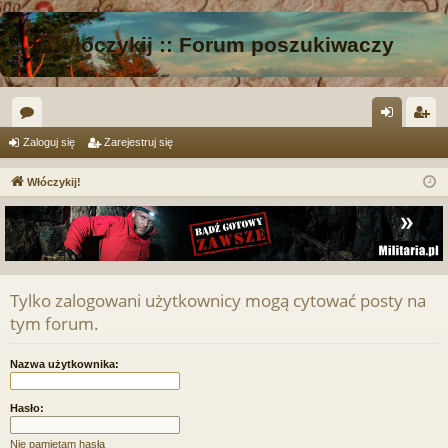
Włóczykij :: Forum poszukiwaczy
or
al
ar
Zaloguj się
Zarejestruj się
a
og
ej
Włóczykij!
uj
es
si
tru
ę
j
si
Tylko zalogowani użytkownicy mogą cytować posty na
tym forum.
ę
Nazwa użytkownika:
Hasło:
Nie pamiętam hasła