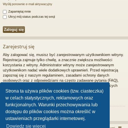
Wyślij ponownie e-mail aktywacyjny
Zapamiętaj mnie
Ukryj mój status podczas tej sesji
Zarejestruj się
Aby zalogować się, musisz być zarejestrowanym użytkownikiem witryny.
Rejestracja zajmuje tylko chwilę, a znacznie zwiększa możliwości
korzystania z witryny. Administrator witryny może zarejestrowanym
użytkownikom nadać wiele dodatkowych uprawnień. Przed rejestracją
zapoznaj się z naszym regulaminem, zasadami ochrony danych
osobowych oraz z odpowiedziami na często zadawane pytania (FAQ),
gdzie jest wyjaśnionych wiele podstawowych zagadnień dotyczących
funkcjonowania witryny.
Strona ta używa plików cookies (tzw. ciasteczka)
w celach statystycznych, reklamowych oraz
Regulamin
|
Zasady ochrony danych osobowych
funkcjonalnych. Warunki przechowywania lub
dostępu do plików cookies można określić w
Zarejestruj się
ustawieniach przeglądarki internetowej.
Dowiedz się więcej
Włóczykij!
Kontakt z nami