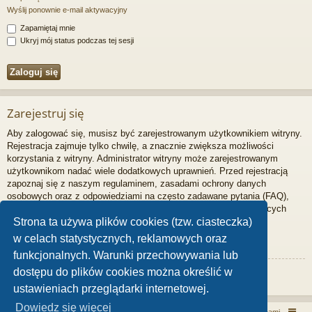
Wyślij ponownie e-mail aktywacyjny
Zapamiętaj mnie
Ukryj mój status podczas tej sesji
Zarejestruj się
Aby zalogować się, musisz być zarejestrowanym użytkownikiem witryny.
Rejestracja zajmuje tylko chwilę, a znacznie zwiększa możliwości
korzystania z witryny. Administrator witryny może zarejestrowanym
użytkownikom nadać wiele dodatkowych uprawnień. Przed rejestracją
zapoznaj się z naszym regulaminem, zasadami ochrony danych
osobowych oraz z odpowiedziami na często zadawane pytania (FAQ),
gdzie jest wyjaśnionych wiele podstawowych zagadnień dotyczących
funkcjonowania witryny.
Strona ta używa plików cookies (tzw. ciasteczka)
w celach statystycznych, reklamowych oraz
Regulamin
|
Zasady ochrony danych osobowych
funkcjonalnych. Warunki przechowywania lub
dostępu do plików cookies można określić w
Zarejestruj się
ustawieniach przeglądarki internetowej.
Dowiedz się więcej
Włóczykij!
Kontakt z nami