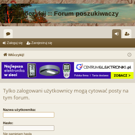
Włóczykij :: Forum poszukiwaczy
or
al
ar
Zaloguj się
Zarejestruj się
a
og
ej
Włóczykij!
uj
es
si
tru
ę
j
si
Tylko zalogowani użytkownicy mogą cytować posty na
tym forum.
ę
Nazwa użytkownika:
Hasło:
Nie pamiętam hasła