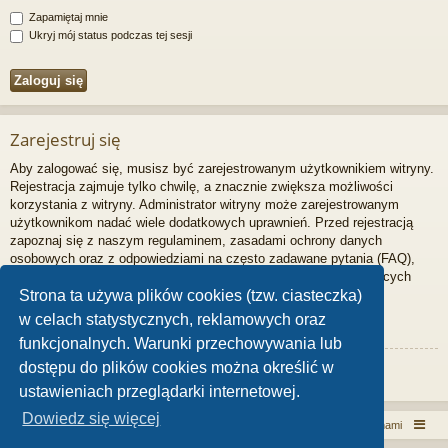
Zapamiętaj mnie
Ukryj mój status podczas tej sesji
Zarejestruj się
Aby zalogować się, musisz być zarejestrowanym użytkownikiem witryny.
Rejestracja zajmuje tylko chwilę, a znacznie zwiększa możliwości
korzystania z witryny. Administrator witryny może zarejestrowanym
użytkownikom nadać wiele dodatkowych uprawnień. Przed rejestracją
zapoznaj się z naszym regulaminem, zasadami ochrony danych
osobowych oraz z odpowiedziami na często zadawane pytania (FAQ),
gdzie jest wyjaśnionych wiele podstawowych zagadnień dotyczących
funkcjonowania witryny.
Strona ta używa plików cookies (tzw. ciasteczka)
w celach statystycznych, reklamowych oraz
Regulamin
|
Zasady ochrony danych osobowych
funkcjonalnych. Warunki przechowywania lub
dostępu do plików cookies można określić w
Zarejestruj się
ustawieniach przeglądarki internetowej.
Dowiedz się więcej
Włóczykij!
Kontakt z nami