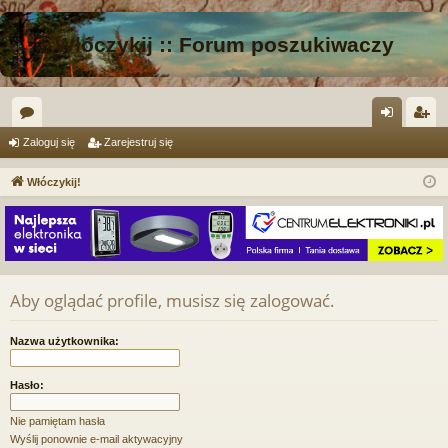
Włóczykij :: Forum poszukiwaczy
or
al
ar
Zaloguj się
Zarejestruj się
a
og
ej
Włóczykij!
uj
es
si
tru
ę
j
si
Aby oglądać profile, musisz się zalogować.
ę
Nazwa użytkownika:
Hasło:
Nie pamiętam hasła
Wyślij ponownie e-mail aktywacyjny