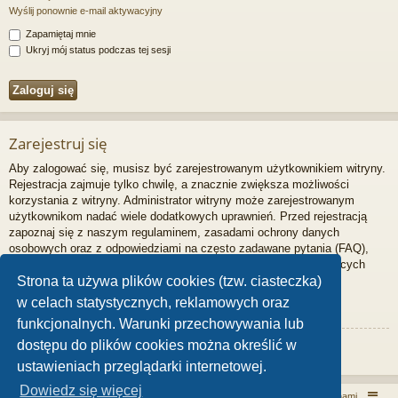
Wyślij ponownie e-mail aktywacyjny
Zapamiętaj mnie
Ukryj mój status podczas tej sesji
Zarejestruj się
Aby zalogować się, musisz być zarejestrowanym użytkownikiem witryny.
Rejestracja zajmuje tylko chwilę, a znacznie zwiększa możliwości
korzystania z witryny. Administrator witryny może zarejestrowanym
użytkownikom nadać wiele dodatkowych uprawnień. Przed rejestracją
zapoznaj się z naszym regulaminem, zasadami ochrony danych
osobowych oraz z odpowiedziami na często zadawane pytania (FAQ),
gdzie jest wyjaśnionych wiele podstawowych zagadnień dotyczących
Strona ta używa plików cookies (tzw. ciasteczka)
funkcjonowania witryny.
w celach statystycznych, reklamowych oraz
Regulamin
|
Zasady ochrony danych osobowych
funkcjonalnych. Warunki przechowywania lub
dostępu do plików cookies można określić w
Zarejestruj się
ustawieniach przeglądarki internetowej.
Dowiedz się więcej
Włóczykij!
Kontakt z nami