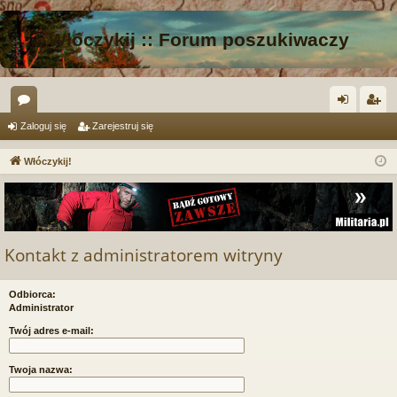
Włóczykij :: Forum poszukiwaczy
or
al
ar
Zaloguj się
Zarejestruj się
a
og
ej
Włóczykij!
uj
es
si
tru
ę
j
Kontakt z administratorem witryny
si
ę
Odbiorca:
Administrator
Twój adres e-mail:
Twoja nazwa: