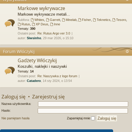
Markowe wykrywacze
Markowe wykrywacze metali...
Subfora:
Whites
,
Garrett
,
Minelab
,
Fisher
,
Teknetics
,
Tesoro
,
Rutus
,
XP Deus
,
Inne
Tematy:
390
Ostatni post:
Re: Rutus Argo ver 3.0
autor:
Siwsinho
, 29 mar 2026, o 15:10
Forum Włóczykij
Gadżety Włóczykij
Koszulki, naklejki i naszywki
Tematy:
14
Ostatni post:
Re: Naszywka z logo forum
autor:
Catadero
, 14 sty 2024, o 13:54
Zaloguj się
•
Zarejestruj się
Nazwa użytkownika:
Hasło:
Nie pamiętam hasła
Zapamiętaj mnie
Kto jest online