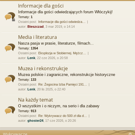
Informacje dla gości
Informacje dla gości odwiedzających forum Włóczykij!
Tematy:
1
Ostatni post:
Informacje dla gości odwiedza…
autor:
Bieszczad
, 3 mar 2019, o 14:14
Media i literatura
Nasza pasja w prasie, literaturze, filmach...
Tematy:
1354
Ostatni post:
Eksplozja w Stobiernej. Mężcz…
autor:
Lenk
, 22 cze 2026, o 20:58
Muzea i rekonstrukcje
Muzea polskie i zagraniczne, rekonstrukcje historyczne
Tematy:
133
Ostatni post:
Re: Żegocina Izba Pamięci 191…
autor:
Lenk
, 20 lis 2025, o 22:40
Na każdy temat
O wszystkim i o niczym, na serio i dla zabawy
Tematy:
913
Ostatni post:
Re: Wykrywacz do 500 zł dla d…
autor:
ghoster24
, 17 cze 2026, o 20:26
Wykrywacze