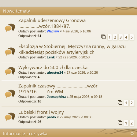
Nowe tematy
Zapalnik uderzeniowy Gronowa
.................wzór.1884/87.
Ostatni post autor:
Waclaw
«
4 sie 2026, o 16:06
Odpowiedzi:
61
1
2
3
4
5
Eksplozja w Stobiernej. Mężczyzna ranny, w garażu
kilkadziesiąt pocisków artyleryjskich
Ostatni post autor:
Lenk
«
22 cze 2026, o 20:58
Wykrywacz do 500 zł dla dziecka
Ostatni post autor:
ghoster24
«
17 cze 2026, o 20:26
Odpowiedzi:
4
Zapalnik czasowy..........................wzór
1915/16........Zm.WM.
Ostatni post autor:
Joosephina
«
25 maja 2026, o 09:18
Odpowiedzi:
16
1
2
Lubelski front I wojny
Ostatni post autor:
pablo
«
22 maja 2026, o 08:00
Odpowiedzi:
26
1
2
Informacje - rozrywka