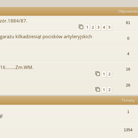
Odpowiedz
.wzór.1884/87.
61
1
2
3
4
5
garażu kilkadziesiąt pocisków artyleryjskich
0
4
5/16........Zm.WM.
16
1
2
26
1
2
Tematy
1
j!
1354