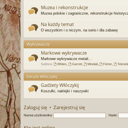
Muzea i rekonstrukcje
Muzea polskie i zagraniczne, rekonstrukcje historyc
Na każdy temat
O wszystkim i o niczym, na serio i dla zabawy
Wykrywacze
Markowe wykrywacze
Markowe wykrywacze metali...
Subfora:
Whites
,
Garrett
,
Minelab
,
Fisher
,
Tekneti
Forum Włóczykij
Gadżety Włóczykij
Koszulki, naklejki i naszywki
Zaloguj się
•
Zarejestruj się
Nazwa użytkownika:
Hasło:
Kto jest online