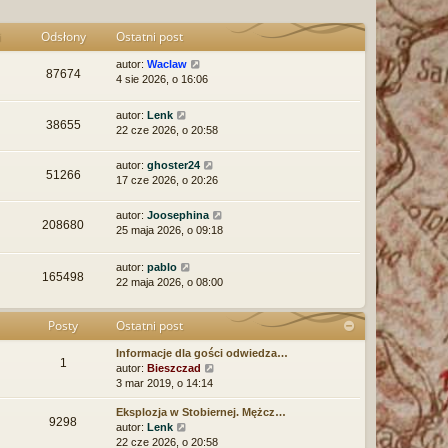
ę
i
Odsłony
Ostatni post
autor:
Waclaw
87674
4 sie 2026, o 16:06
autor:
Lenk
38655
22 cze 2026, o 20:58
autor:
ghoster24
51266
17 cze 2026, o 20:26
autor:
Joosephina
208680
25 maja 2026, o 09:18
autor:
pablo
165498
22 maja 2026, o 08:00
Posty
Ostatni post
Informacje dla gości odwiedza…
1
W
autor:
Bieszczad
y
3 mar 2019, o 14:14
ś
Eksplozja w Stobiernej. Mężcz…
w
9298
W
autor:
Lenk
i
y
22 cze 2026, o 20:58
e