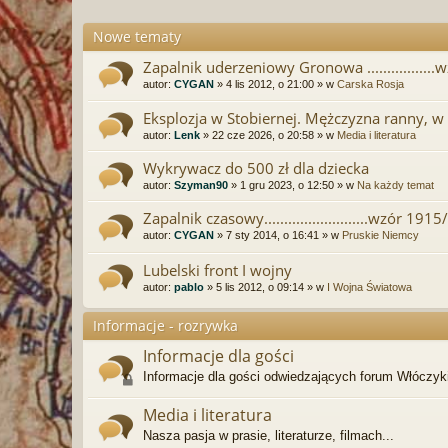
Nowe tematy
Zapalnik uderzeniowy Gronowa ................
autor:
CYGAN
» 4 lis 2012, o 21:00 » w
Carska Rosja
Eksplozja w Stobiernej. Mężczyzna ranny, w 
autor:
Lenk
» 22 cze 2026, o 20:58 » w
Media i literatura
Wykrywacz do 500 zł dla dziecka
autor:
Szyman90
» 1 gru 2023, o 12:50 » w
Na każdy temat
Zapalnik czasowy..........................wzór 191
autor:
CYGAN
» 7 sty 2014, o 16:41 » w
Pruskie Niemcy
Lubelski front I wojny
autor:
pablo
» 5 lis 2012, o 09:14 » w
I Wojna Światowa
Informacje - rozrywka
Informacje dla gości
Informacje dla gości odwiedzających forum Włóczyki
Media i literatura
Nasza pasja w prasie, literaturze, filmach...