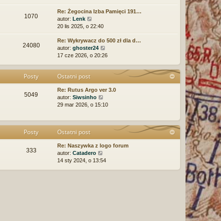
ś
t
Re: Żegocina Izba Pamięci 191…
w
l
1070
W
autor:
Lenk
i
n
y
20 lis 2025, o 22:40
e
a
ś
t
j
Re: Wykrywacz do 500 zł dla d…
w
l
n
24080
W
autor:
ghoster24
i
n
o
y
17 cze 2026, o 20:26
e
a
w
ś
t
j
s
w
l
n
z
Posty
Ostatni post
i
n
o
y
e
a
w
p
Re: Rutus Argo ver 3.0
t
j
s
o
5049
W
autor:
Siwsinho
l
n
z
s
y
29 mar 2026, o 15:10
n
o
y
t
ś
a
w
p
w
j
s
o
i
n
z
s
Posty
Ostatni post
e
o
y
t
t
w
p
Re: Naszywka z logo forum
l
333
s
o
W
autor:
Catadero
n
z
s
y
14 sty 2024, o 13:54
a
y
t
ś
j
p
w
n
o
i
o
s
e
w
t
t
s
l
z
n
y
a