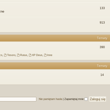
133
zne
913
Tematy
390
cs
,
Tesoro
,
Rutus
,
XP Deus
,
Inne
Tematy
14
Nie pamiętam hasła
|
Zapamiętaj mnie