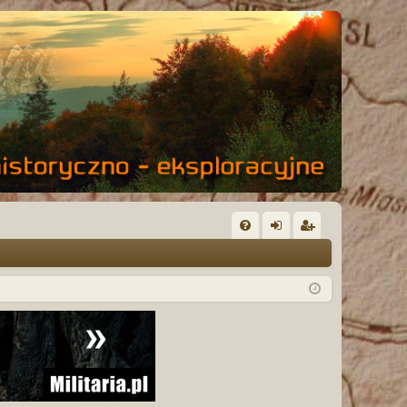
FA
al
ar
Q
og
ej
uj
es
si
tru
ę
j
si