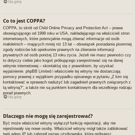
Na górę
Co to jest COPPA?
COPPA, to skrót od Child Online Privacy and Protection Act – prawa
obowiązującego od 1998 roku w USA, nakładającego na właścicieli stron
internetowych, które potencjalnie mogą zbierać informacje od osób
małoletnich – mających mniej niż 13 lat – obowiązek posiadania pisemnej
zgody rodziców lub opiekunów prawnych na zbieranie informacji
prywatnych od osób poniżej 13 roku życia. Jeżeli nie masz pewności czy
to dotyczy ciebie jako kogoś próbującego zarejestrować się na danej
witrynie internetowej – skontaktuj się z prawnikiem, by uzyskać
wyjaśnienie. phpBB Limited i właściciele tej witryny nie dostarczają
pomocy prawnej z wyjątkiem przypadku opisanego w pytaniu „Z kim się
kontaktować w sprawach nadużyć lub zagadnień prawnych związanych z
tą witryną?”, a także nie są punktem kontaktowym dla wszelkiego rodzaju
porad prawnych.
Na górę
Dlaczego nie mogę się zarejestrować?
Być może właściciel witryny wyłączył funkcję rejestracji, aby nie
rejestrowały się nowe osoby. Właściciel witryny mógł także zablokować
twój adres IP lub zabronił nazwy użytkownika, którą próbujesz