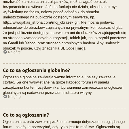
możliwość zamieszczania załączników, można wgrać obrazek
bezpośrednio na witrynę. Jeśli ta funkcja nie działa, aby obrazek był
wyświetlany na forum, należy podać odnośnik do obrazka
umieszczonego na publicznie dostępnym serwerze, np.
http://www.jakas_strona.com/moj_obrazek.gif. Nie można podawać
odnośników do obrazków zapisanych na prywatnym komputerze, chyba
że jest publicznie dostępnym serwerem ani do obrazków znajdujących się
na stronach wymagających autoryzacji, takich jak, np. skrzynki pocztowe
na Gmail lub Yahoo! oraz stronach chronionych hasłem. Aby umieścić
obrazek w poście, użyj znacznika BBCode
[img]
.
Na górę
Co to są ogłoszenia globalne?
Ogłoszenia globalne zawierają ważne informacje i należy zawsze je
czytać. Są one wyświetlane na górze każdego forum i w panelu
zarządzania kontem użytkownika. Uprawnienia zamieszczania ogłoszeń
globalnych są nadawane przez administratora witryny.
Na górę
Co to są ogłoszenia?
Ogłoszenia często zawierają ważne informacje dotyczące przeglądanego
forum i należy je przeczytać, gdy tylko jest to możliwe. Ogłoszenia są