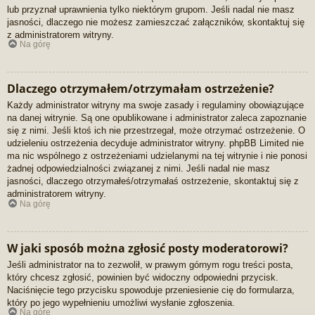
lub przyznał uprawnienia tylko niektórym grupom. Jeśli nadal nie masz
jasności, dlaczego nie możesz zamieszczać załączników, skontaktuj się
z administratorem witryny.
Na górę
Dlaczego otrzymałem/otrzymałam ostrzeżenie?
Każdy administrator witryny ma swoje zasady i regulaminy obowiązujące
na danej witrynie. Są one opublikowane i administrator zaleca zapoznanie
się z nimi. Jeśli ktoś ich nie przestrzegał, może otrzymać ostrzeżenie. O
udzieleniu ostrzeżenia decyduje administrator witryny. phpBB Limited nie
ma nic wspólnego z ostrzeżeniami udzielanymi na tej witrynie i nie ponosi
żadnej odpowiedzialności związanej z nimi. Jeśli nadal nie masz
jasności, dlaczego otrzymałeś/otrzymałaś ostrzeżenie, skontaktuj się z
administratorem witryny.
Na górę
W jaki sposób można zgłosić posty moderatorowi?
Jeśli administrator na to zezwolił, w prawym górnym rogu treści posta,
który chcesz zgłosić, powinien być widoczny odpowiedni przycisk.
Naciśnięcie tego przycisku spowoduje przeniesienie cię do formularza,
który po jego wypełnieniu umożliwi wysłanie zgłoszenia.
Na górę