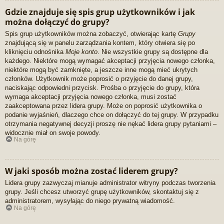
Gdzie znajduje się spis grup użytkowników i jak
można dołączyć do grupy?
Spis grup użytkowników można zobaczyć, otwierając kartę
Grupy
znajdującą się w panelu zarządzania kontem, który otwiera się po
kliknięciu odnośnika
Moje konto
. Nie wszystkie grupy są dostępne dla
każdego. Niektóre mogą wymagać akceptacji przyjęcia nowego członka,
niektóre mogą być zamknięte, a jeszcze inne mogą mieć ukrytych
członków. Użytkownik może poprosić o przyjęcie do danej grupy,
naciskając odpowiedni przycisk. Prośba o przyjęcie do grupy, która
wymaga akceptacji przyjęcia nowego członka, musi zostać
zaakceptowana przez lidera grupy. Może on poprosić użytkownika o
podanie wyjaśnień, dlaczego chce on dołączyć do tej grupy. W przypadku
otrzymania negatywnej decyzji proszę nie nękać lidera grupy pytaniami –
widocznie miał on swoje powody.
Na górę
W jaki sposób można zostać liderem grupy?
Lidera grupy zazwyczaj mianuje administrator witryny podczas tworzenia
grupy. Jeśli chcesz utworzyć grupę użytkowników, skontaktuj się z
administratorem, wysyłając do niego prywatną wiadomość.
Na górę