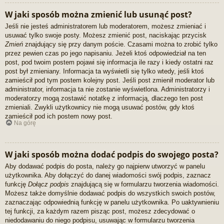
W jaki sposób można zmienić lub usunąć post?
Jeśli nie jesteś administratorem lub moderatorem, możesz zmieniać i
usuwać tylko swoje posty. Możesz zmienić post, naciskając przycisk
Zmień
znajdujący się przy danym poście. Czasami można to zrobić tylko
przez pewien czas po jego napisaniu. Jeżeli ktoś odpowiedział na ten
post, pod twoim postem pojawi się informacja ile razy i kiedy ostatni raz
post był zmieniany. Informacja ta wyświetli się tylko wtedy, jeśli ktoś
zamieścił pod tym postem kolejny post. Jeśli post zmienił moderator lub
administrator, informacja ta nie zostanie wyświetlona. Administratorzy i
moderatorzy mogą zostawić notatkę z informacją, dlaczego ten post
zmieniali. Zwykli użytkownicy nie mogą usuwać postów, gdy ktoś
zamieścił pod ich postem nowy post.
Na górę
W jaki sposób można dodać podpis do swojego posta?
Aby dodawać podpis do posta, należy go najpierw utworzyć w panelu
użytkownika. Aby dołączyć do danej wiadomości swój podpis, zaznacz
funkcję
Dołącz podpis
znajdującą się w formularzu tworzenia wiadomości.
Możesz także domyślnie dodawać podpis do wszystkich swoich postów,
zaznaczając odpowiednią funkcję w panelu użytkownika. Po uaktywnieniu
tej funkcji, za każdym razem pisząc post, możesz zdecydować o
niedodawaniu do niego podpisu, usuwając w formularzu tworzenia