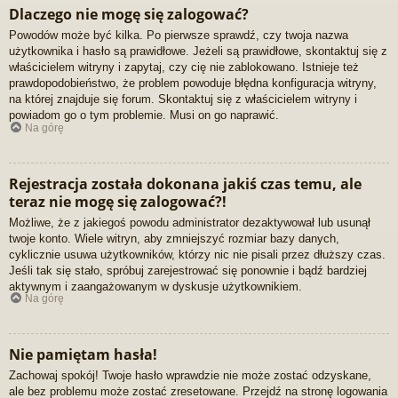
Dlaczego nie mogę się zalogować?
Powodów może być kilka. Po pierwsze sprawdź, czy twoja nazwa
użytkownika i hasło są prawidłowe. Jeżeli są prawidłowe, skontaktuj się z
właścicielem witryny i zapytaj, czy cię nie zablokowano. Istnieje też
prawdopodobieństwo, że problem powoduje błędna konfiguracja witryny,
na której znajduje się forum. Skontaktuj się z właścicielem witryny i
powiadom go o tym problemie. Musi on go naprawić.
Na górę
Rejestracja została dokonana jakiś czas temu, ale
teraz nie mogę się zalogować?!
Możliwe, że z jakiegoś powodu administrator dezaktywował lub usunął
twoje konto. Wiele witryn, aby zmniejszyć rozmiar bazy danych,
cyklicznie usuwa użytkowników, którzy nic nie pisali przez dłuższy czas.
Jeśli tak się stało, spróbuj zarejestrować się ponownie i bądź bardziej
aktywnym i zaangażowanym w dyskusje użytkownikiem.
Na górę
Nie pamiętam hasła!
Zachowaj spokój! Twoje hasło wprawdzie nie może zostać odzyskane,
ale bez problemu może zostać zresetowane. Przejdź na stronę logowania