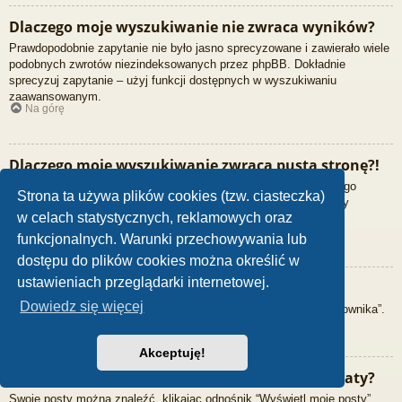
Dlaczego moje wyszukiwanie nie zwraca wyników?
Prawdopodobnie zapytanie nie było jasno sprecyzowane i zawierało wiele
podobnych zwrotów niezindeksowanych przez phpBB. Dokładnie
sprecyzuj zapytanie – użyj funkcji dostępnych w wyszukiwaniu
zaawansowanym.
Na górę
Dlaczego moje wyszukiwanie zwraca pustą stronę?!
Wyszukiwanie zwróciło zbyt dużo wyników. Użyj zaawansowanego
Strona ta używa plików cookies (tzw. ciasteczka)
wyszukiwania i postaraj się bardziej precyzyjnie określić szukany
w celach statystycznych, reklamowych oraz
fragment oraz fora, które mają być przeszukane.
Na górę
funkcjonalnych. Warunki przechowywania lub
dostępu do plików cookies można określić w
ustawieniach przeglądarki internetowej.
Jak można wyszukać użytkowników?
Dowiedz się więcej
Przejdź na stronę “Użytkownicy” i kliknij odnośnik “Znajdź użytkownika”.
Na górę
Akceptuję!
W jaki sposób można znaleźć swoje posty i tematy?
Swoje posty można znaleźć, klikając odnośnik “Wyświetl moje posty”