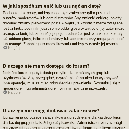
W jaki sposób zmienić lub usunąć ankietę?
Podobnie, jak posty, ankiety mogą być zmieniane tylko przez ich
autorów, moderatorów lub administratorów. Aby zmienić ankietę, należy
dokonać zmiany pierwszego posta w wątku, z którym zawsze związana
jest ankieta. Jeśli nikt jeszcze nie oddał głosu w ankiecie, jej autor może
usunąć ankietę lub zmienić jej opcje. Jednakże, jeśli w ankiecie zostały
już oddane głosy, tylko moderatorzy lub administratorzy mogą ją zmienić,
lub usunąć. Zapobiega to modyfikowaniu ankiety w czasie jej trwania.
Na górę
Dlaczego nie mam dostępu do forum?
Niektóre fora mogą być dostępne tylko dla określonych grup lub
użytkowników. Aby przeglądać, czytać, pisać na nich lub wykonywać
inne operacje, musisz mieć odpowiednie uprawnienia. Skontaktuj się z
moderatorem lub administratorem witryny, aby ci je przydzielił.
Na górę
Dlaczego nie mogę dodawać załączników?
Uprawnienia dotyczące załączników są przydzielane dla każdego forum,
dla każdej grupy i dla każdego użytkownika. Administrator witryny mógł
nie zezwolić na zamieszczanie załączników na forum, na którym piszesz