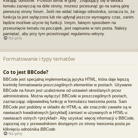
Klikając odnośnik “Przesuń temat w górę”, znajdujący się w widoku
tematu zazwyczaj na dole strony, możesz przesunąć go na samą górę
pierwszej strony forum. Jeśli nie widać takiego odnośnika, oznacza to, że
funkcja ta jest wyłączona lub nie upłynął jeszcze wymagany czas, zanim
będzie możliwe użycie tej funkcji. Innym, łatwym sposobem na
przesunięcie tematu na początek, jest napisanie w nim posta. Należy
pamiętać, aby przy tym przestrzegać regulaminu witryny.
Na górę
Formatowanie i typy tematów
Co to jest BBCode?
BBCode jest specjalną implementacją języka HTML, która daje lepszą
kontrolę formatowania poszczególnych elementów w postach. Używanie
BBCode na forum jest uzależnione od ustawień określanych przez
administratora. Można wyłączyć BBCode w poszczególnych postach,
zaznaczając odpowiednią funkcję w formularzu tworzenia posta. Sam
BBCode jest podobny w składni do HTML-a, ale znaczniki zawarte są w
nawiasach kwadratowych [przykład] zamiast w używanych w HTML-u
nawiasach ostrych <przykład>. Aby uzyskać więcej informacji o BBCode,
zapoznaj się z przewodnikiem dostępnym ze strony tworzenia posta po
kliknięciu odnośnika
BBCode
.
Na górę