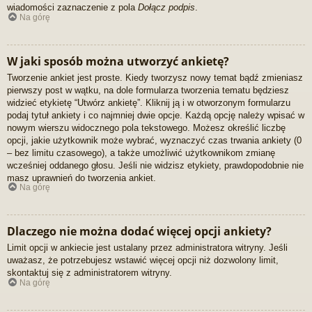
wiadomości zaznaczenie z pola
Dołącz podpis
.
Na górę
W jaki sposób można utworzyć ankietę?
Tworzenie ankiet jest proste. Kiedy tworzysz nowy temat bądź zmieniasz
pierwszy post w wątku, na dole formularza tworzenia tematu będziesz
widzieć etykietę “Utwórz ankietę”. Kliknij ją i w otworzonym formularzu
podaj tytuł ankiety i co najmniej dwie opcje. Każdą opcję należy wpisać w
nowym wierszu widocznego pola tekstowego. Możesz określić liczbę
opcji, jakie użytkownik może wybrać, wyznaczyć czas trwania ankiety (0
– bez limitu czasowego), a także umożliwić użytkownikom zmianę
wcześniej oddanego głosu. Jeśli nie widzisz etykiety, prawdopodobnie nie
masz uprawnień do tworzenia ankiet.
Na górę
Dlaczego nie można dodać więcej opcji ankiety?
Limit opcji w ankiecie jest ustalany przez administratora witryny. Jeśli
uważasz, że potrzebujesz wstawić więcej opcji niż dozwolony limit,
skontaktuj się z administratorem witryny.
Na górę