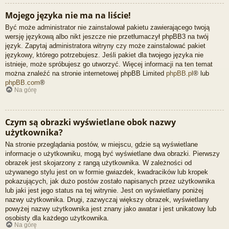
Mojego języka nie ma na liście!
Być może administrator nie zainstalował pakietu zawierającego twoją
wersję językową albo nikt jeszcze nie przetłumaczył phpBB3 na twój
język. Zapytaj administratora witryny czy może zainstalować pakiet
językowy, którego potrzebujesz. Jeśli pakiet dla twojego języka nie
istnieje, może spróbujesz go utworzyć. Więcej informacji na ten temat
można znaleźć na stronie internetowej phpBB Limited
phpBB.pl
® lub
phpBB.com
®
Na górę
Czym są obrazki wyświetlane obok nazwy
użytkownika?
Na stronie przeglądania postów, w miejscu, gdzie są wyświetlane
informacje o użytkowniku, mogą być wyświetlane dwa obrazki. Pierwszy
obrazek jest skojarzony z rangą użytkownika. W zależności od
używanego stylu jest on w formie gwiazdek, kwadracików lub kropek
pokazujących, jak dużo postów zostało napisanych przez użytkownika
lub jaki jest jego status na tej witrynie. Jest on wyświetlany poniżej
nazwy użytkownika. Drugi, zazwyczaj większy obrazek, wyświetlany
powyżej nazwy użytkownika jest znany jako awatar i jest unikatowy lub
osobisty dla każdego użytkownika.
Na górę