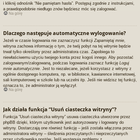
i kliknij odnośnik “Nie pamiętam hasła”. Postępuj zgodnie z instrukcjami,
a prawdopodobnie niedługo znów będziesz móc się zalogować.
Na górę
Dlaczego następuje automatyczne wylogowanie?
Jeżeli w czasie logowania nie zaznaczysz funkcji
Zapamiętaj mnie
,
witryna zachowa informację o tym, że twój pobyt na tej witrynie będzie
trwał tylko określony przez administratora czas. Zapobiega to
niewłaściwemu użyciu twojego konta przez kogoś innego. Aby pozostać
zalogowanym/zalogowaną, podczas logowania zaznacz funkcję
Loguj
mnie automatycznie
. Jest to niezalecane, jeżeli korzystasz z witryny z
ogólnie dostępnego komputera, np. w bibliotece, kawiarence internetowej,
sali komputerowej w szkole lub na uczelni itp. Jeśli nie widzisz tej funkcji,
oznacza to, że administrator ją wyłączył.
Na górę
Jak działa funkcja “Usuń ciasteczka witryny”?
Funkcja “Usuń ciasteczka witryny” usuwa ciasteczka utworzone przez
phpBB dzięki, którym użytkownik jest autoryzowany i logowany do
witryny. Dostarczają one również funkcję – jeśli została włączona przez
administratora witryny – śledzenia przeczytanych i nieprzeczytanych
przez użytkownika postów. Jeśli występują problemy z