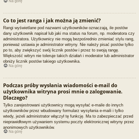
Na górę
Co to jest ranga i jak można ją zmienić?
Rangi wyświetlane pod nazwami użytkowników oznaczają, ile postów
dany użytkownik napisał lub jaki ma status na forum, np. moderatora czy
administratora. Użytkownicy nie mogą bezpośrednio zmieniać stylu rang,
ponieważ ustawia je administrator witryny. Nie należy pisać postów tylko
po to, aby zwiększyć swój licznik postów i przez to swoją rangę.
Większość witryn nie toleruje takich działań i moderator lub administrator
obniży licznik postów takiego użytkownika.
Na górę
Podczas próby wysłania wiadomości e-mail do
użytkownika witryna prosi mnie o zalogowanie.
Dlaczego?
Tylko zarejestrowani użytkownicy mogą wysyłać e-maile do innych
użytkowników przez wbudowany formularz wysyłania e-maili i tylko
wtedy, jeżeli administrator włączył tę funkcję. Ma to zabezpieczać przed
nieprawidłowym używaniem systemu poczty elektronicznej witryny przez
anonimowych użytkowników.
Na górę