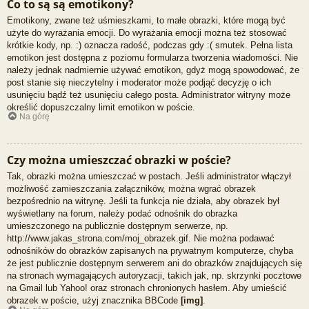
Co to są są emotikony?
Emotikony, zwane też uśmieszkami, to małe obrazki, które mogą być
użyte do wyrażania emocji. Do wyrażania emocji można też stosować
krótkie kody, np. :) oznacza radość, podczas gdy :( smutek. Pełna lista
emotikon jest dostępna z poziomu formularza tworzenia wiadomości. Nie
należy jednak nadmiernie używać emotikon, gdyż mogą spowodować, że
post stanie się nieczytelny i moderator może podjąć decyzję o ich
usunięciu bądź też usunięciu całego posta. Administrator witryny może
określić dopuszczalny limit emotikon w poście.
Na górę
Czy można umieszczać obrazki w poście?
Tak, obrazki można umieszczać w postach. Jeśli administrator włączył
możliwość zamieszczania załączników, można wgrać obrazek
bezpośrednio na witrynę. Jeśli ta funkcja nie działa, aby obrazek był
wyświetlany na forum, należy podać odnośnik do obrazka
umieszczonego na publicznie dostępnym serwerze, np.
http://www.jakas_strona.com/moj_obrazek.gif. Nie można podawać
odnośników do obrazków zapisanych na prywatnym komputerze, chyba
że jest publicznie dostępnym serwerem ani do obrazków znajdujących się
na stronach wymagających autoryzacji, takich jak, np. skrzynki pocztowe
na Gmail lub Yahoo! oraz stronach chronionych hasłem. Aby umieścić
obrazek w poście, użyj znacznika BBCode
[img]
.