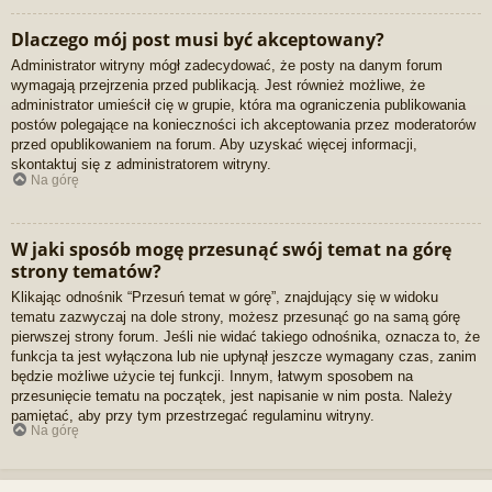
Dlaczego mój post musi być akceptowany?
Administrator witryny mógł zadecydować, że posty na danym forum
wymagają przejrzenia przed publikacją. Jest również możliwe, że
administrator umieścił cię w grupie, która ma ograniczenia publikowania
postów polegające na konieczności ich akceptowania przez moderatorów
przed opublikowaniem na forum. Aby uzyskać więcej informacji,
skontaktuj się z administratorem witryny.
Na górę
W jaki sposób mogę przesunąć swój temat na górę
strony tematów?
Klikając odnośnik “Przesuń temat w górę”, znajdujący się w widoku
tematu zazwyczaj na dole strony, możesz przesunąć go na samą górę
pierwszej strony forum. Jeśli nie widać takiego odnośnika, oznacza to, że
funkcja ta jest wyłączona lub nie upłynął jeszcze wymagany czas, zanim
będzie możliwe użycie tej funkcji. Innym, łatwym sposobem na
przesunięcie tematu na początek, jest napisanie w nim posta. Należy
pamiętać, aby przy tym przestrzegać regulaminu witryny.
Na górę