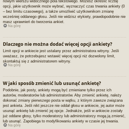
nowym wierszu widocznego pola tekstowego. Możesz określić liczbę
opcji, jakie użytkownik może wybrać, wyznaczyć czas trwania ankiety (0
– bez limitu czasowego), a także umożliwić użytkownikom zmianę
wcześniej oddanego głosu. Jeśli nie widzisz etykiety, prawdopodobnie nie
masz uprawnień do tworzenia ankiet.
Na górę
Dlaczego nie można dodać więcej opcji ankiety?
Limit opcji w ankiecie jest ustalany przez administratora witryny. Jeśli
uważasz, że potrzebujesz wstawić więcej opcji niż dozwolony limit,
skontaktuj się z administratorem witryny.
Na górę
W jaki sposób zmienić lub usunąć ankietę?
Podobnie, jak posty, ankiety mogą być zmieniane tylko przez ich
autorów, moderatorów lub administratorów. Aby zmienić ankietę, należy
dokonać zmiany pierwszego posta w wątku, z którym zawsze związana
jest ankieta. Jeśli nikt jeszcze nie oddał głosu w ankiecie, jej autor może
usunąć ankietę lub zmienić jej opcje. Jednakże, jeśli w ankiecie zostały
już oddane głosy, tylko moderatorzy lub administratorzy mogą ją zmienić,
lub usunąć. Zapobiega to modyfikowaniu ankiety w czasie jej trwania.
Na górę