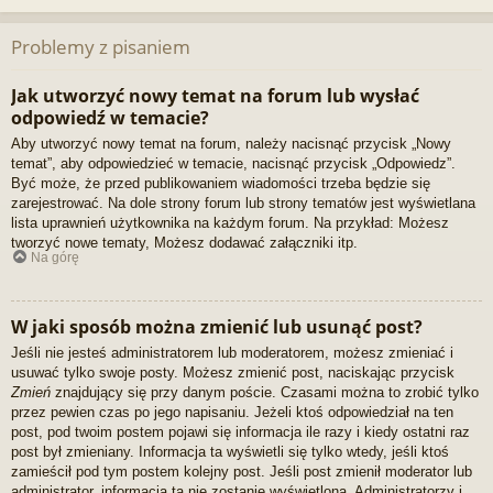
Problemy z pisaniem
Jak utworzyć nowy temat na forum lub wysłać
odpowiedź w temacie?
Aby utworzyć nowy temat na forum, należy nacisnąć przycisk „Nowy
temat”, aby odpowiedzieć w temacie, nacisnąć przycisk „Odpowiedz”.
Być może, że przed publikowaniem wiadomości trzeba będzie się
zarejestrować. Na dole strony forum lub strony tematów jest wyświetlana
lista uprawnień użytkownika na każdym forum. Na przykład: Możesz
tworzyć nowe tematy, Możesz dodawać załączniki itp.
Na górę
W jaki sposób można zmienić lub usunąć post?
Jeśli nie jesteś administratorem lub moderatorem, możesz zmieniać i
usuwać tylko swoje posty. Możesz zmienić post, naciskając przycisk
Zmień
znajdujący się przy danym poście. Czasami można to zrobić tylko
przez pewien czas po jego napisaniu. Jeżeli ktoś odpowiedział na ten
post, pod twoim postem pojawi się informacja ile razy i kiedy ostatni raz
post był zmieniany. Informacja ta wyświetli się tylko wtedy, jeśli ktoś
zamieścił pod tym postem kolejny post. Jeśli post zmienił moderator lub
administrator, informacja ta nie zostanie wyświetlona. Administratorzy i