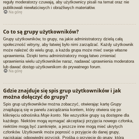
reguły moderatorzy czuwają, aby użytkownicy pisali na temat oraz nie
publikowali niewłaściwych i obraźliwych materiałów.
Na górę
Co to są grupy użytkowników?
Grupy użytkowników, to grupy, na jakie administratorzy dzielą całą
społeczność witryny, aby łatwiej było nimi zarządzać. Każdy użytkownik
może należeć do wielu grup, a każda grupa może mieć swoje własne
uprawnienia. Dzięki temu administratorzy mogą łatwo zmieniać
uprawnienia wielu użytkowników naraz, nadawać uprawnienia moderatora
lub dawać dostęp użytkownikom do prywatnego forum.
Na górę
Gdzie znajduje się spis grup użytkowników i jak
można dołączyć do grupy?
Spis grup użytkowników można zobaczyć, otwierając kartę
Grupy
znajdującą się w panelu zarządzania kontem, który otwiera się po
kliknięciu odnośnika
Moje konto
. Nie wszystkie grupy są dostępne dla
każdego. Niektóre mogą wymagać akceptacji przyjęcia nowego członka,
niektóre mogą być zamknięte, a jeszcze inne mogą mieć ukrytych
członków. Użytkownik może poprosić o przyjęcie do danej grupy,
naciskając odpowiedni przycisk. Prośba o przyjęcie do grupy, która