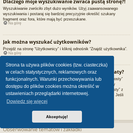
Dlaczego moje wyszukiwanie zwraca pustą stronę?!
Wyszukiwanie zwróciło zbyt dużo wyników. Użyj zaawansowanego
wyszukiwania i postaraj się bardziej precyzyjnie określić szukany
fragment oraz fora, które mają być przeszukane.
Na górę
Jak można wyszukać użytkowników?
Przejdź na stronę “Użytkownicy” i kliknij odnośnik “Znajdź użytkownika”.
Na górę
Strona ta używa plików cookies (tzw. ciasteczka)
W jaki sposób można znaleźć swoje posty i tematy?
w celach statystycznych, reklamowych oraz
Swoje posty można znaleźć, klikając odnośnik “Wyświetl moje posty”
funkcjonalnych. Warunki przechowywania lub
znajdujący się w panelu zarządzania kontem lub odnośnik “Posty
dostępu do plików cookies można określić w
użytkownika” na stronie swojego profilu lub wybierając „Twoje posty” z
ustawieniach przeglądarki internetowej.
menu „Więcej…” znajdującego się w górnym lewym rogu witryny. Jeśli
chcesz wyszukać swoje tematy, użyj strony wyszukiwania
Dowiedz się więcej
zaawansowanego i skorzystaj z odpowiednich funkcji.
Na górę
Akceptuję!
Obserwowanie tematów i zakładki