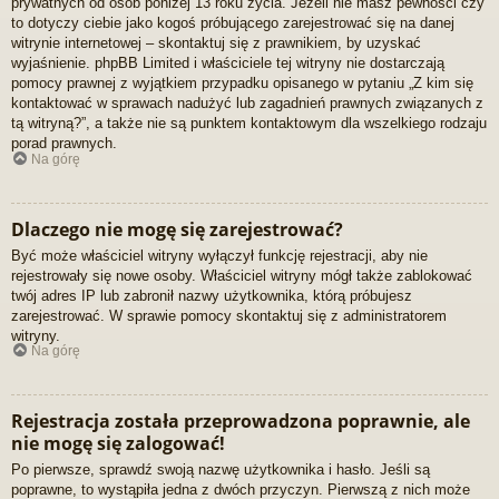
prywatnych od osób poniżej 13 roku życia. Jeżeli nie masz pewności czy
to dotyczy ciebie jako kogoś próbującego zarejestrować się na danej
witrynie internetowej – skontaktuj się z prawnikiem, by uzyskać
wyjaśnienie. phpBB Limited i właściciele tej witryny nie dostarczają
pomocy prawnej z wyjątkiem przypadku opisanego w pytaniu „Z kim się
kontaktować w sprawach nadużyć lub zagadnień prawnych związanych z
tą witryną?”, a także nie są punktem kontaktowym dla wszelkiego rodzaju
porad prawnych.
Na górę
Dlaczego nie mogę się zarejestrować?
Być może właściciel witryny wyłączył funkcję rejestracji, aby nie
rejestrowały się nowe osoby. Właściciel witryny mógł także zablokować
twój adres IP lub zabronił nazwy użytkownika, którą próbujesz
zarejestrować. W sprawie pomocy skontaktuj się z administratorem
witryny.
Na górę
Rejestracja została przeprowadzona poprawnie, ale
nie mogę się zalogować!
Po pierwsze, sprawdź swoją nazwę użytkownika i hasło. Jeśli są
poprawne, to wystąpiła jedna z dwóch przyczyn. Pierwszą z nich może