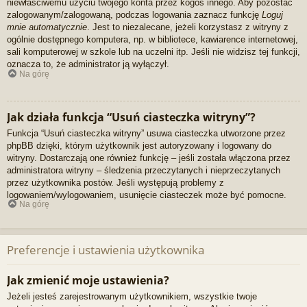
niewłaściwemu użyciu twojego konta przez kogoś innego. Aby pozostać
zalogowanym/zalogowaną, podczas logowania zaznacz funkcję
Loguj
mnie automatycznie
. Jest to niezalecane, jeżeli korzystasz z witryny z
ogólnie dostępnego komputera, np. w bibliotece, kawiarence internetowej,
sali komputerowej w szkole lub na uczelni itp. Jeśli nie widzisz tej funkcji,
oznacza to, że administrator ją wyłączył.
Na górę
Jak działa funkcja “Usuń ciasteczka witryny”?
Funkcja “Usuń ciasteczka witryny” usuwa ciasteczka utworzone przez
phpBB dzięki, którym użytkownik jest autoryzowany i logowany do
witryny. Dostarczają one również funkcję – jeśli została włączona przez
administratora witryny – śledzenia przeczytanych i nieprzeczytanych
przez użytkownika postów. Jeśli występują problemy z
logowaniem/wylogowaniem, usunięcie ciasteczek może być pomocne.
Na górę
Preferencje i ustawienia użytkownika
Jak zmienić moje ustawienia?
Jeżeli jesteś zarejestrowanym użytkownikiem, wszystkie twoje