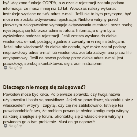
być włączona funkcja COPPA, a w czasie rejestracji została podana
informacja, że masz mniej niż 13 lat. Wówczas należy wykonać
instrukcje wysłane na twój adres e-mail. Jeśli nie to było przyczyną, być
może nie została aktywowana rejestracja. Niektóre witryny przed
pierwszym zalogowaniem wymagają aktywowania rejestracji przez osobę
rejestrującą się lub przez administratora. Informacja o tym była
wyświetlona podczas rejestracji. Jeśli została wysłana do ciebie
wiadomość e-mail, postępuj zgodnie z zawartymi w niej instrukcjami.
Jeżeli taka wiadomość do ciebie nie dotarła, być może został podany
nieprawidłowy adres e-mail lub wiadomość została zatrzymana przez filtr
antyspamowy. Jeśli na pewno podany przez ciebie adres e-mail jest
prawidłowy, spróbuj skontaktować się z administratorem.
Na górę
Dlaczego nie mogę się zalogować?
Powodów może być kilka. Po pierwsze sprawdź, czy twoja nazwa
użytkownika i hasło są prawidłowe. Jeżeli są prawidłowe, skontaktuj się z
właścicielem witryny i zapytaj, czy cię nie zablokowano. Istnieje też
prawdopodobieństwo, że problem powoduje błędna konfiguracja witryny,
na której znajduje się forum. Skontaktuj się z właścicielem witryny i
powiadom go o tym problemie. Musi on go naprawić.
Na górę