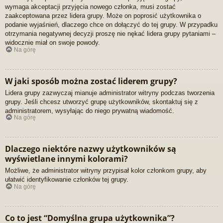
wymaga akceptacji przyjęcia nowego członka, musi zostać
zaakceptowana przez lidera grupy. Może on poprosić użytkownika o
podanie wyjaśnień, dlaczego chce on dołączyć do tej grupy. W przypadku
otrzymania negatywnej decyzji proszę nie nękać lidera grupy pytaniami –
widocznie miał on swoje powody.
Na górę
W jaki sposób można zostać liderem grupy?
Lidera grupy zazwyczaj mianuje administrator witryny podczas tworzenia
grupy. Jeśli chcesz utworzyć grupę użytkowników, skontaktuj się z
administratorem, wysyłając do niego prywatną wiadomość.
Na górę
Dlaczego niektóre nazwy użytkowników są
wyświetlane innymi kolorami?
Możliwe, że administrator witryny przypisał kolor członkom grupy, aby
ułatwić identyfikowanie członków tej grupy.
Na górę
Co to jest “Domyślna grupa użytkownika”?