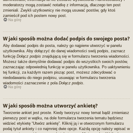
moderatorzy mogą zostawić notatkę z informacją, dlaczego ten post
zmieniali. Zwykli użytkownicy nie mogą usuwać postów, gdy ktoś
zamieścił pod ich postem nowy post.
Na górę
W jaki sposób można dodać podpis do swojego posta?
Aby dodawać podpis do posta, należy go najpierw utworzyć w panelu
użytkownika. Aby dołączyć do danej wiadomości swój podpis, zaznacz
funkcję
Dołącz podpis
znajdującą się w formularzu tworzenia wiadomości.
Możesz także domyślnie dodawać podpis do wszystkich swoich postów,
zaznaczając odpowiednią funkcję w panelu użytkownika. Po uaktywnieniu
tej funkcji, za każdym razem pisząc post, możesz zdecydować o
niedodawaniu do niego podpisu, usuwając w formularzu tworzenia
wiadomości zaznaczenie z pola
Dołącz podpis
.
Na górę
W jaki sposób można utworzyć ankietę?
Tworzenie ankiet jest proste. Kiedy tworzysz nowy temat bądź zmieniasz
pierwszy post w wątku, na dole formularza tworzenia tematu będziesz
widzieć etykietę “Utwórz ankietę”. Kliknij ją i w otworzonym formularzu
podaj tytuł ankiety i co najmniej dwie opcje. Każdą opcję należy wpisać w