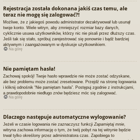
Rejestracja została dokonana jakiś czas temu, ale
teraz nie mogę się zalogować?!
Możliwe, że z jakiegoś powodu administrator dezaktywował lub usunął
twoje konto. Wiele witryn, aby zmniejszyć rozmiar bazy danych,
cyklicznie usuwa użytkowników, którzy nic nie pisali przez dłuższy czas.
Jeśli tak się stało, spróbuj zarejestrować się ponownie i bądź bardziej
aktywnym i zaangażowanym w dyskusje użytkownikiem.
Na górę
Nie pamiętam hasła!
Zachowaj spokój! Twoje hasło wprawdzie nie może zostać odzyskane,
ale bez problemu może zostać zresetowane. Przejdź na stronę logowania
i kliknij odnośnik “Nie pamiętam hasła”. Postępuj zgodnie z instrukcjami,
a prawdopodobnie niedługo znów będziesz móc się zalogować.
Na górę
Dlaczego następuje automatyczne wylogowanie?
Jeżeli w czasie logowania nie zaznaczysz funkcji
Zapamiętaj mnie
,
witryna zachowa informację o tym, że twój pobyt na tej witrynie będzie
trwał tylko określony przez administratora czas. Zapobiega to