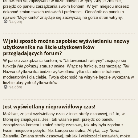
ustawienia są zapisywane w bazie danych witryny. Aby je zmienić,
przejdź do panelu zarządzania swoim kontem. W tym miejscu możesz
dokonać zmian swoich ustawień i preferencji. Odnośnik do panelu o
nazwie “Moje konto” znajduje się zazwyczaj na górze stron witryny.
Na górę
W jaki sposób można zapobiec wyświetlaniu nazwy
użytkownika na liście użytkowników
przeglądających forum?
W panelu zarządzania kontem, w “Ustawieniach witryny” znajduje się
funkcja
Nie pokazuj statusu online
. Włącz tę funkcję, zaznaczając
Tak
.
Nazwa użytkownika będzie wyświetlana tylko dla administratorów,
moderatorów i dla ciebie. Twoja obecność na witrynie będzie wykazana w
liczbie ukrytych użytkowników.
Na górę
Jest wyświetlany nieprawidłowy czas!
Możliwe, że jest wyświetlany czas z innej strefy czasowej, niż ta, w
której się znajdujesz. Jeśli tak właśnie jest, przejdź do panelu
zarządzania kontem i zmień strefę czasową, tak aby była zgodna z
twoim miejscem pobytu. Np. Europa centralna, Afryka, czy Nowa
Zelandia. Zmiana strefy czasowej, tak jak i większości ustawień, może