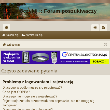
Włóczykij :: Forum poszukiwaczy
or
al
ar
Zaloguj się
Zarejestruj się
a
og
ej
Włóczykij!
uj
es
si
tru
ę
j
Często zadawane pytania
si
ę
Problemy z logowaniem i rejestracją
Dlaczego w ogóle muszę się rejestrować?
Co to jest COPPA?
Dlaczego nie mogę się zarejestrować?
Rejestracja została przeprowadzona poprawnie, ale nie mogę się
zalogować!
Dlaczego nie mogę się zalogować?