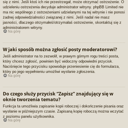
się z nimi. Jeśli ktoś ich nie przestrzegał, może otrzymać ostrzeżenie. O
udzieleniu ostrzeżenia decyduje administrator witryny. phpBB Limited nie
ma nic wspólnego z ostrzeżeniami udzielanymi na tej witrynie i nie ponosi
żadnej odpowiedzialności związanej z nimi. Jeśli nadal nie masz
jasności, dlaczego otrzymałeś/otrzymałaś ostrzeżenie, skontaktuj się z
administratorem witryny.
Na górę
W jaki sposób można zgłosić posty moderatorowi?
Jeśli administrator na to zezwolił, w prawym górnym rogu treści posta,
który chcesz zgłosić, powinien być widoczny odpowiedni przycisk.
Naciśnięcie tego przycisku spowoduje przeniesienie cię do formularza,
który po jego wypełnieniu umożliwi wysłanie zgłoszenia.
Na górę
Do czego służy przycisk “Zapisz” znajdujący się w
oknie tworzenia tematu?
Funkcja ta umożliwia zapisanie kopii roboczej i dokończenie pisania oraz
wysłanie w późniejszym czasie. Zapisaną kopię roboczą można wczytać
z poziomu panelu użytkownika.
Na górę