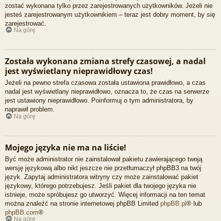
zostać wykonana tylko przez zarejestrowanych użytkowników. Jeżeli nie
jesteś zarejestrowanym użytkownikiem – teraz jest dobry moment, by się
zarejestrować.
Na górę
Została wykonana zmiana strefy czasowej, a nadal
jest wyświetlany nieprawidłowy czas!
Jeżeli na pewno strefa czasowa została ustawiona prawidłowo, a czas
nadal jest wyświetlany nieprawidłowo, oznacza to, że czas na serwerze
jest ustawiony nieprawidłowo. Poinformuj o tym administratora, by
naprawił problem.
Na górę
Mojego języka nie ma na liście!
Być może administrator nie zainstalował pakietu zawierającego twoją
wersję językową albo nikt jeszcze nie przetłumaczył phpBB3 na twój
język. Zapytaj administratora witryny czy może zainstalować pakiet
językowy, którego potrzebujesz. Jeśli pakiet dla twojego języka nie
istnieje, może spróbujesz go utworzyć. Więcej informacji na ten temat
można znaleźć na stronie internetowej phpBB Limited
phpBB.pl
® lub
phpBB.com
®
Na górę