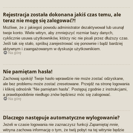
Rejestracja została dokonana jakiś czas temu, ale
teraz nie mogę się zalogować?!
Możliwe, że z jakiegoś powodu administrator dezaktywował lub usunął
twoje konto. Wiele witryn, aby zmniejszyć rozmiar bazy danych,
cyklicznie usuwa użytkowników, którzy nic nie pisali przez dłuższy czas.
Jeśli tak się stało, spróbuj zarejestrować się ponownie i bądź bardziej
aktywnym i zaangażowanym w dyskusje użytkownikiem.
Na górę
Nie pamiętam hasła!
Zachowaj spokój! Twoje hasło wprawdzie nie może zostać odzyskane,
ale bez problemu może zostać zresetowane. Przejdź na stronę logowania
i kliknij odnośnik “Nie pamiętam hasła”. Postępuj zgodnie z instrukcjami,
a prawdopodobnie niedługo znów będziesz móc się zalogować.
Na górę
Dlaczego następuje automatyczne wylogowanie?
Jeżeli w czasie logowania nie zaznaczysz funkcji
Zapamiętaj mnie
,
witryna zachowa informację o tym, że twój pobyt na tej witrynie będzie