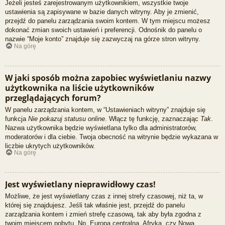
Jeżeli jesteś zarejestrowanym użytkownikiem, wszystkie twoje
ustawienia są zapisywane w bazie danych witryny. Aby je zmienić,
przejdź do panelu zarządzania swoim kontem. W tym miejscu możesz
dokonać zmian swoich ustawień i preferencji. Odnośnik do panelu o
nazwie “Moje konto” znajduje się zazwyczaj na górze stron witryny.
Na górę
W jaki sposób można zapobiec wyświetlaniu nazwy
użytkownika na liście użytkowników
przeglądających forum?
W panelu zarządzania kontem, w “Ustawieniach witryny” znajduje się
funkcja
Nie pokazuj statusu online
. Włącz tę funkcję, zaznaczając
Tak
.
Nazwa użytkownika będzie wyświetlana tylko dla administratorów,
moderatorów i dla ciebie. Twoja obecność na witrynie będzie wykazana w
liczbie ukrytych użytkowników.
Na górę
Jest wyświetlany nieprawidłowy czas!
Możliwe, że jest wyświetlany czas z innej strefy czasowej, niż ta, w
której się znajdujesz. Jeśli tak właśnie jest, przejdź do panelu
zarządzania kontem i zmień strefę czasową, tak aby była zgodna z
twoim miejscem pobytu. Np. Europa centralna, Afryka, czy Nowa