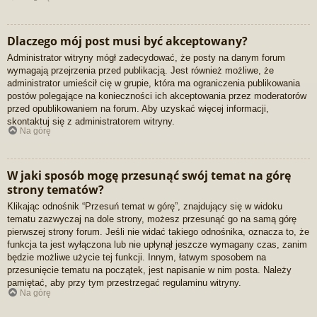
Dlaczego mój post musi być akceptowany?
Administrator witryny mógł zadecydować, że posty na danym forum
wymagają przejrzenia przed publikacją. Jest również możliwe, że
administrator umieścił cię w grupie, która ma ograniczenia publikowania
postów polegające na konieczności ich akceptowania przez moderatorów
przed opublikowaniem na forum. Aby uzyskać więcej informacji,
skontaktuj się z administratorem witryny.
Na górę
W jaki sposób mogę przesunąć swój temat na górę
strony tematów?
Klikając odnośnik “Przesuń temat w górę”, znajdujący się w widoku
tematu zazwyczaj na dole strony, możesz przesunąć go na samą górę
pierwszej strony forum. Jeśli nie widać takiego odnośnika, oznacza to, że
funkcja ta jest wyłączona lub nie upłynął jeszcze wymagany czas, zanim
będzie możliwe użycie tej funkcji. Innym, łatwym sposobem na
przesunięcie tematu na początek, jest napisanie w nim posta. Należy
pamiętać, aby przy tym przestrzegać regulaminu witryny.
Na górę