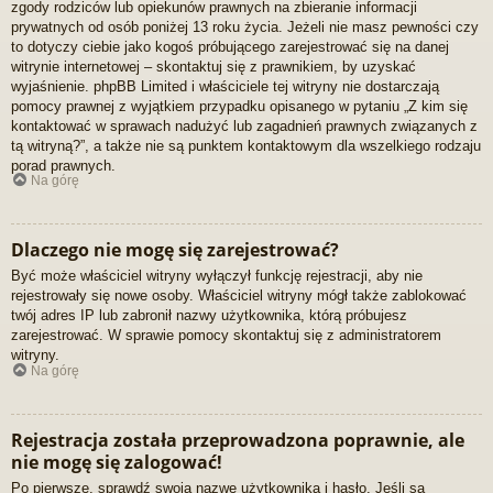
zgody rodziców lub opiekunów prawnych na zbieranie informacji
prywatnych od osób poniżej 13 roku życia. Jeżeli nie masz pewności czy
to dotyczy ciebie jako kogoś próbującego zarejestrować się na danej
witrynie internetowej – skontaktuj się z prawnikiem, by uzyskać
wyjaśnienie. phpBB Limited i właściciele tej witryny nie dostarczają
pomocy prawnej z wyjątkiem przypadku opisanego w pytaniu „Z kim się
kontaktować w sprawach nadużyć lub zagadnień prawnych związanych z
tą witryną?”, a także nie są punktem kontaktowym dla wszelkiego rodzaju
porad prawnych.
Na górę
Dlaczego nie mogę się zarejestrować?
Być może właściciel witryny wyłączył funkcję rejestracji, aby nie
rejestrowały się nowe osoby. Właściciel witryny mógł także zablokować
twój adres IP lub zabronił nazwy użytkownika, którą próbujesz
zarejestrować. W sprawie pomocy skontaktuj się z administratorem
witryny.
Na górę
Rejestracja została przeprowadzona poprawnie, ale
nie mogę się zalogować!
Po pierwsze, sprawdź swoją nazwę użytkownika i hasło. Jeśli są