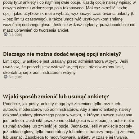
podaj tytuł ankiety i co najmniej dwie opcje. Każdą opcję należy wpisać w
nowym wierszu widocznego pola tekstowego. Możesz określić liczbę
opcji, jakie użytkownik może wybrać, wyznaczyć czas trwania ankiety (0
– bez limitu czasowego), a także umożliwić użytkownikom zmianę
wcześniej oddanego głosu. Jeśli nie widzisz etykiety, prawdopodobnie nie
masz uprawnień do tworzenia ankiet.
Na górę
Dlaczego nie można dodać więcej opcji ankiety?
Limit opcji w ankiecie jest ustalany przez administratora witryny. Jeśli
uważasz, że potrzebujesz wstawić więcej opcji niż dozwolony limit,
skontaktuj się z administratorem witryny.
Na górę
W jaki sposób zmienić lub usunąć ankietę?
Podobnie, jak posty, ankiety mogą być zmieniane tylko przez ich
autorów, moderatorów lub administratorów. Aby zmienić ankietę, należy
dokonać zmiany pierwszego posta w wątku, z którym zawsze związana
jest ankieta. Jeśli nikt jeszcze nie oddał głosu w ankiecie, jej autor może
usunąć ankietę lub zmienić jej opcje. Jednakże, jeśli w ankiecie zostały
już oddane głosy, tylko moderatorzy lub administratorzy mogą ją zmienić,
lub usunąć. Zapobiega to modyfikowaniu ankiety w czasie jej trwania.