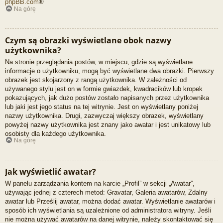
phpBB.com
®
Na górę
Czym są obrazki wyświetlane obok nazwy
użytkownika?
Na stronie przeglądania postów, w miejscu, gdzie są wyświetlane
informacje o użytkowniku, mogą być wyświetlane dwa obrazki. Pierwszy
obrazek jest skojarzony z rangą użytkownika. W zależności od
używanego stylu jest on w formie gwiazdek, kwadracików lub kropek
pokazujących, jak dużo postów zostało napisanych przez użytkownika
lub jaki jest jego status na tej witrynie. Jest on wyświetlany poniżej
nazwy użytkownika. Drugi, zazwyczaj większy obrazek, wyświetlany
powyżej nazwy użytkownika jest znany jako awatar i jest unikatowy lub
osobisty dla każdego użytkownika.
Na górę
Jak wyświetlić awatar?
W panelu zarządzania kontem na karcie „Profil” w sekcji „Awatar”,
używając jednej z czterech metod: Gravatar, Galeria awatarów, Zdalny
awatar lub Prześlij awatar, można dodać awatar. Wyświetlanie awatarów i
sposób ich wyświetlania są uzależnione od administratora witryny. Jeśli
nie można używać awatarów na danej witrynie, należy skontaktować się