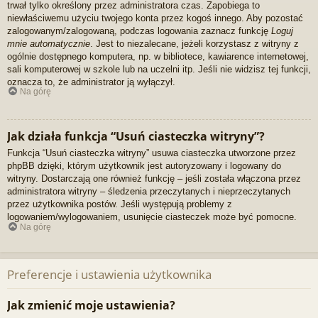
trwał tylko określony przez administratora czas. Zapobiega to
niewłaściwemu użyciu twojego konta przez kogoś innego. Aby pozostać
zalogowanym/zalogowaną, podczas logowania zaznacz funkcję
Loguj
mnie automatycznie
. Jest to niezalecane, jeżeli korzystasz z witryny z
ogólnie dostępnego komputera, np. w bibliotece, kawiarence internetowej,
sali komputerowej w szkole lub na uczelni itp. Jeśli nie widzisz tej funkcji,
oznacza to, że administrator ją wyłączył.
Na górę
Jak działa funkcja “Usuń ciasteczka witryny”?
Funkcja “Usuń ciasteczka witryny” usuwa ciasteczka utworzone przez
phpBB dzięki, którym użytkownik jest autoryzowany i logowany do
witryny. Dostarczają one również funkcję – jeśli została włączona przez
administratora witryny – śledzenia przeczytanych i nieprzeczytanych
przez użytkownika postów. Jeśli występują problemy z
logowaniem/wylogowaniem, usunięcie ciasteczek może być pomocne.
Na górę
Preferencje i ustawienia użytkownika
Jak zmienić moje ustawienia?