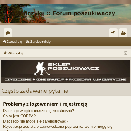
Włóczykij :: Forum poszukiwaczy
or
al
ar
Zaloguj się
Zarejestruj się
a
og
ej
Włóczykij!
uj
es
si
tru
ę
j
si
Często zadawane pytania
ę
Problemy z logowaniem i rejestracją
Dlaczego w ogóle muszę się rejestrować?
Co to jest COPPA?
Dlaczego nie mogę się zarejestrować?
Rejestracja została przeprowadzona poprawnie, ale nie mogę się