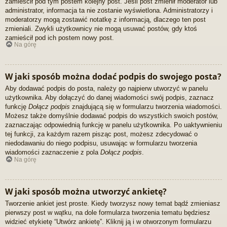
zamieścił pod tym postem kolejny post. Jeśli post zmienił moderator lub
administrator, informacja ta nie zostanie wyświetlona. Administratorzy i
moderatorzy mogą zostawić notatkę z informacją, dlaczego ten post
zmieniali. Zwykli użytkownicy nie mogą usuwać postów, gdy ktoś
zamieścił pod ich postem nowy post.
Na górę
W jaki sposób można dodać podpis do swojego posta?
Aby dodawać podpis do posta, należy go najpierw utworzyć w panelu
użytkownika. Aby dołączyć do danej wiadomości swój podpis, zaznacz
funkcję
Dołącz podpis
znajdującą się w formularzu tworzenia wiadomości.
Możesz także domyślnie dodawać podpis do wszystkich swoich postów,
zaznaczając odpowiednią funkcję w panelu użytkownika. Po uaktywnieniu
tej funkcji, za każdym razem pisząc post, możesz zdecydować o
niedodawaniu do niego podpisu, usuwając w formularzu tworzenia
wiadomości zaznaczenie z pola
Dołącz podpis
.
Na górę
W jaki sposób można utworzyć ankietę?
Tworzenie ankiet jest proste. Kiedy tworzysz nowy temat bądź zmieniasz
pierwszy post w wątku, na dole formularza tworzenia tematu będziesz
widzieć etykietę “Utwórz ankietę”. Kliknij ją i w otworzonym formularzu