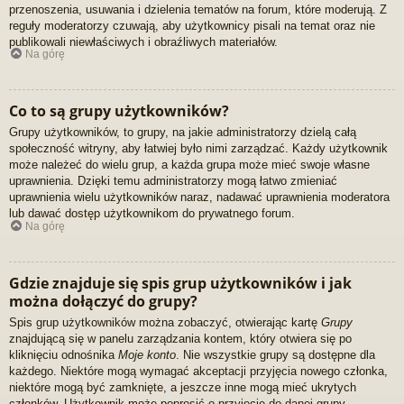
przenoszenia, usuwania i dzielenia tematów na forum, które moderują. Z
reguły moderatorzy czuwają, aby użytkownicy pisali na temat oraz nie
publikowali niewłaściwych i obraźliwych materiałów.
Na górę
Co to są grupy użytkowników?
Grupy użytkowników, to grupy, na jakie administratorzy dzielą całą
społeczność witryny, aby łatwiej było nimi zarządzać. Każdy użytkownik
może należeć do wielu grup, a każda grupa może mieć swoje własne
uprawnienia. Dzięki temu administratorzy mogą łatwo zmieniać
uprawnienia wielu użytkowników naraz, nadawać uprawnienia moderatora
lub dawać dostęp użytkownikom do prywatnego forum.
Na górę
Gdzie znajduje się spis grup użytkowników i jak
można dołączyć do grupy?
Spis grup użytkowników można zobaczyć, otwierając kartę
Grupy
znajdującą się w panelu zarządzania kontem, który otwiera się po
kliknięciu odnośnika
Moje konto
. Nie wszystkie grupy są dostępne dla
każdego. Niektóre mogą wymagać akceptacji przyjęcia nowego członka,
niektóre mogą być zamknięte, a jeszcze inne mogą mieć ukrytych
członków. Użytkownik może poprosić o przyjęcie do danej grupy,