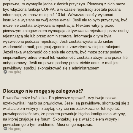
poprawne, to wystąpiła jedna z dwóch przyczyn. Pierwszą z nich może
być włączona funkcja COPPA, a w czasie rejestracji została podana
informacja, że masz mniej niż 13 lat. Wówczas należy wykonać
instrukcje wysłane na twój adres e-mail. Jeśli nie to było przyczyną, być
może nie została aktywowana rejestracja. Niektóre witryny przed
pierwszym zalogowaniem wymagają aktywowania rejestracji przez osobę
rejestrującą się lub przez administratora. Informacja o tym była
wyświetlona podczas rejestracji. Jeśli została wysłana do ciebie
wiadomość e-mail, postępuj zgodnie z zawartymi w niej instrukcjami.
Jeżeli taka wiadomość do ciebie nie dotarła, być może został podany
nieprawidłowy adres e-mail lub wiadomość została zatrzymana przez filtr
antyspamowy. Jeśli na pewno podany przez ciebie adres e-mail jest
prawidłowy, spróbuj skontaktować się z administratorem.
Na górę
Dlaczego nie mogę się zalogować?
Powodów może być kilka. Po pierwsze sprawdź, czy twoja nazwa
użytkownika i hasło są prawidłowe. Jeżeli są prawidłowe, skontaktuj się z
właścicielem witryny i zapytaj, czy cię nie zablokowano. Istnieje też
prawdopodobieństwo, że problem powoduje błędna konfiguracja witryny,
na której znajduje się forum. Skontaktuj się z właścicielem witryny i
powiadom go o tym problemie. Musi on go naprawić.
Na górę