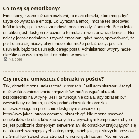
Co to są są emotikony?
Emotikony, zwane też uśmieszkami, to małe obrazki, które mogą być
użyte do wyrażania emocji. Do wyrażania emocji można też stosować
krótkie kody, np. :) oznacza radość, podczas gdy :( smutek. Pełna lista
emotikon jest dostępna z poziomu formularza tworzenia wiadomości. Nie
należy jednak nadmiernie używać emotikon, gdyż mogą spowodować, że
post stanie się nieczytelny i moderator może podjąć decyzję o ich
usunięciu bądź też usunięciu całego posta. Administrator witryny może
określić dopuszczalny limit emotikon w poście.
Na górę
Czy można umieszczać obrazki w poście?
Tak, obrazki można umieszczać w postach. Jeśli administrator włączył
możliwość zamieszczania załączników, można wgrać obrazek
bezpośrednio na witrynę. Jeśli ta funkcja nie działa, aby obrazek był
wyświetlany na forum, należy podać odnośnik do obrazka
umieszczonego na publicznie dostępnym serwerze, np.
http://www.jakas_strona.com/moj_obrazek.gif. Nie można podawać
odnośników do obrazków zapisanych na prywatnym komputerze, chyba
że jest publicznie dostępnym serwerem ani do obrazków znajdujących się
na stronach wymagających autoryzacji, takich jak, np. skrzynki pocztowe
na Gmail lub Yahoo! oraz stronach chronionych hasłem. Aby umieścić