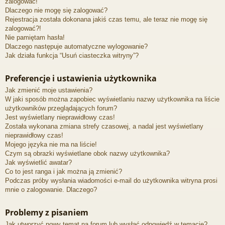
zalogować!
Dlaczego nie mogę się zalogować?
Rejestracja została dokonana jakiś czas temu, ale teraz nie mogę się
zalogować?!
Nie pamiętam hasła!
Dlaczego następuje automatyczne wylogowanie?
Jak działa funkcja “Usuń ciasteczka witryny”?
Preferencje i ustawienia użytkownika
Jak zmienić moje ustawienia?
W jaki sposób można zapobiec wyświetlaniu nazwy użytkownika na liście
użytkowników przeglądających forum?
Jest wyświetlany nieprawidłowy czas!
Została wykonana zmiana strefy czasowej, a nadal jest wyświetlany
nieprawidłowy czas!
Mojego języka nie ma na liście!
Czym są obrazki wyświetlane obok nazwy użytkownika?
Jak wyświetlić awatar?
Co to jest ranga i jak można ją zmienić?
Podczas próby wysłania wiadomości e-mail do użytkownika witryna prosi
mnie o zalogowanie. Dlaczego?
Problemy z pisaniem
Jak utworzyć nowy temat na forum lub wysłać odpowiedź w temacie?