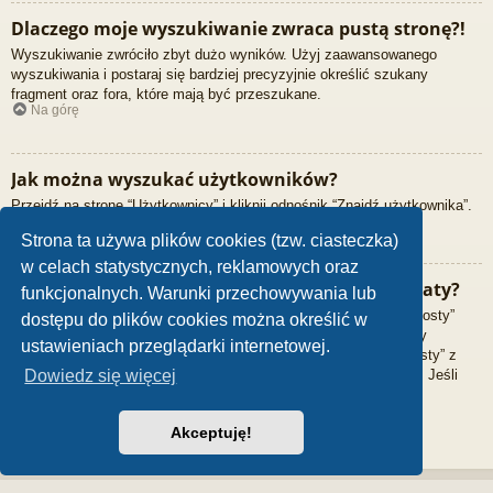
Dlaczego moje wyszukiwanie zwraca pustą stronę?!
Wyszukiwanie zwróciło zbyt dużo wyników. Użyj zaawansowanego
wyszukiwania i postaraj się bardziej precyzyjnie określić szukany
fragment oraz fora, które mają być przeszukane.
Na górę
Jak można wyszukać użytkowników?
Przejdź na stronę “Użytkownicy” i kliknij odnośnik “Znajdź użytkownika”.
Na górę
Strona ta używa plików cookies (tzw. ciasteczka)
w celach statystycznych, reklamowych oraz
W jaki sposób można znaleźć swoje posty i tematy?
funkcjonalnych. Warunki przechowywania lub
Swoje posty można znaleźć, klikając odnośnik “Wyświetl moje posty”
dostępu do plików cookies można określić w
znajdujący się w panelu zarządzania kontem lub odnośnik “Posty
ustawieniach przeglądarki internetowej.
użytkownika” na stronie swojego profilu lub wybierając „Twoje posty” z
menu „Więcej…” znajdującego się w górnym lewym rogu witryny. Jeśli
Dowiedz się więcej
chcesz wyszukać swoje tematy, użyj strony wyszukiwania
zaawansowanego i skorzystaj z odpowiednich funkcji.
Na górę
Akceptuję!