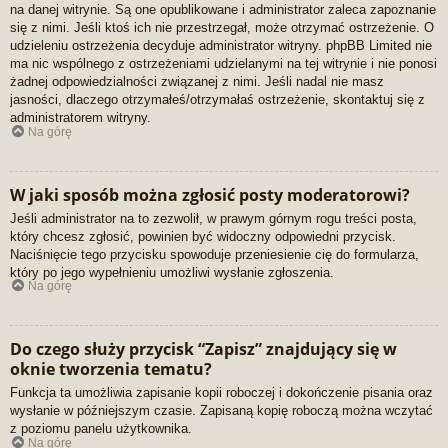
na danej witrynie. Są one opublikowane i administrator zaleca zapoznanie
się z nimi. Jeśli ktoś ich nie przestrzegał, może otrzymać ostrzeżenie. O
udzieleniu ostrzeżenia decyduje administrator witryny. phpBB Limited nie
ma nic wspólnego z ostrzeżeniami udzielanymi na tej witrynie i nie ponosi
żadnej odpowiedzialności związanej z nimi. Jeśli nadal nie masz
jasności, dlaczego otrzymałeś/otrzymałaś ostrzeżenie, skontaktuj się z
administratorem witryny.
Na górę
W jaki sposób można zgłosić posty moderatorowi?
Jeśli administrator na to zezwolił, w prawym górnym rogu treści posta,
który chcesz zgłosić, powinien być widoczny odpowiedni przycisk.
Naciśnięcie tego przycisku spowoduje przeniesienie cię do formularza,
który po jego wypełnieniu umożliwi wysłanie zgłoszenia.
Na górę
Do czego służy przycisk “Zapisz” znajdujący się w
oknie tworzenia tematu?
Funkcja ta umożliwia zapisanie kopii roboczej i dokończenie pisania oraz
wysłanie w późniejszym czasie. Zapisaną kopię roboczą można wczytać
z poziomu panelu użytkownika.
Na górę