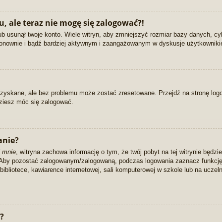
u, ale teraz nie mogę się zalogować?!
b usunął twoje konto. Wiele witryn, aby zmniejszyć rozmiar bazy danych, cyk
ię ponownie i bądź bardziej aktywnym i zaangażowanym w dyskusje użytkownik
yskane, ale bez problemu może zostać zresetowane. Przejdź na stronę logowa
dziesz móc się zalogować.
anie?
 mnie
, witryna zachowa informację o tym, że twój pobyt na tej witrynie będzi
. Aby pozostać zalogowanym/zalogowaną, podczas logowania zaznacz funkcj
bliotece, kawiarence internetowej, sali komputerowej w szkole lub na uczelni i
?