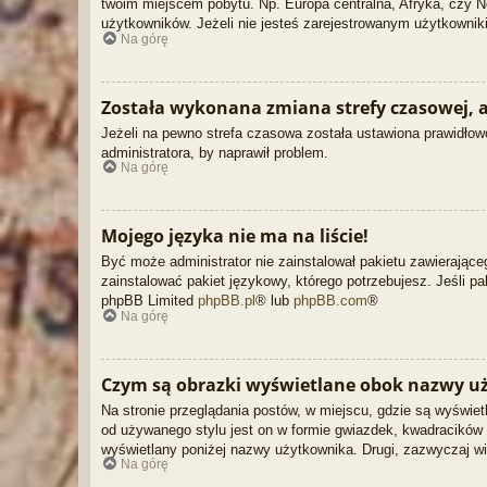
twoim miejscem pobytu. Np. Europa centralna, Afryka, czy N
użytkowników. Jeżeli nie jesteś zarejestrowanym użytkowniki
Na górę
Została wykonana zmiana strefy czasowej, a
Jeżeli na pewno strefa czasowa została ustawiona prawidłowo
administratora, by naprawił problem.
Na górę
Mojego języka nie ma na liście!
Być może administrator nie zainstalował pakietu zawierające
zainstalować pakiet językowy, którego potrzebujesz. Jeśli pa
phpBB Limited
phpBB.pl
® lub
phpBB.com
®
Na górę
Czym są obrazki wyświetlane obok nazwy u
Na stronie przeglądania postów, w miejscu, gdzie są wyświe
od używanego stylu jest on w formie gwiazdek, kwadracików l
wyświetlany poniżej nazwy użytkownika. Drugi, zazwyczaj wi
Na górę