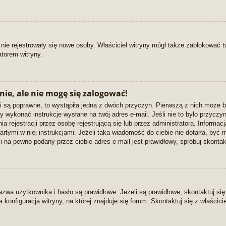
y nie rejestrowały się nowe osoby. Właściciel witryny mógł także zablokować 
torem witryny.
ie, ale nie mogę się zalogować!
i są poprawne, to wystąpiła jedna z dwóch przyczyn. Pierwszą z nich może b
 wykonać instrukcje wysłane na twój adres e-mail. Jeśli nie to było przyczy
jestracji przez osobę rejestrującą się lub przez administratora. Informacja
rtymi w niej instrukcjami. Jeżeli taka wiadomość do ciebie nie dotarła, być 
 na pewno podany przez ciebie adres e-mail jest prawidłowy, spróbuj skonta
a użytkownika i hasło są prawidłowe. Jeżeli są prawidłowe, skontaktuj się z
konfiguracja witryny, na której znajduje się forum. Skontaktuj się z właścic