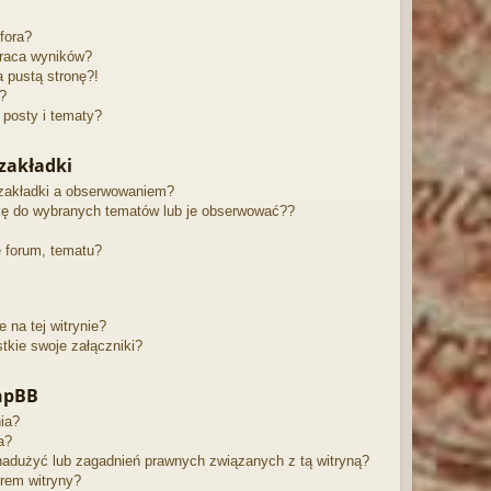
fora?
raca wyników?
 pustą stronę?!
?
posty i tematy?
zakładki
 zakładki a obserwowaniem?
ę do wybranych tematów lub je obserwować??
 forum, tematu?
 na tej witrynie?
kie swoje załączniki?
hpBB
ia?
a?
adużyć lub zagadnień prawnych związanych z tą witryną?
orem witryny?