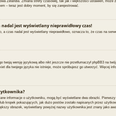
owa Zelandia. Zmiana strefy czasowej, tak jak i większości ustawień, może
em – teraz jest dobry moment, by się zarejestrować.
 nadal jest wyświetlany nieprawidłowy czas!
, a czas nadal jest wyświetlany nieprawidłowo, oznacza to, że czas na serw
go twoją wersję językową albo nikt jeszcze nie przetłumaczył phpBB3 na twój
kiet dla twojego języka nie istnieje, może spróbujesz go utworzyć. Więcej inf
żytkownika?
tlane informacje o użytkowniku, mogą być wyświetlane dwa obrazki. Pierwszy
ub kropek pokazujących, jak dużo postów zostało napisanych przez użytkownika
ększy obrazek, wyświetlany powyżej nazwy użytkownika jest znany jako awata