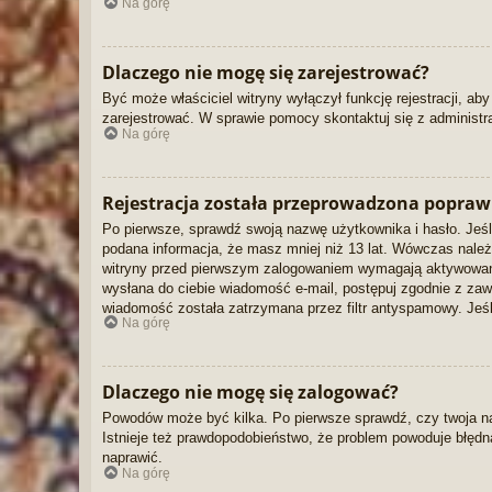
Na górę
Dlaczego nie mogę się zarejestrować?
Być może właściciel witryny wyłączył funkcję rejestracji, ab
zarejestrować. W sprawie pomocy skontaktuj się z administra
Na górę
Rejestracja została przeprowadzona poprawn
Po pierwsze, sprawdź swoją nazwę użytkownika i hasło. Jeśl
podana informacja, że masz mniej niż 13 lat. Wówczas należy
witryny przed pierwszym zalogowaniem wymagają aktywowania re
wysłana do ciebie wiadomość e-mail, postępuj zgodnie z zawa
wiadomość została zatrzymana przez filtr antyspamowy. Jeśli
Na górę
Dlaczego nie mogę się zalogować?
Powodów może być kilka. Po pierwsze sprawdź, czy twoja nazw
Istnieje też prawdopodobieństwo, że problem powoduje błędna 
naprawić.
Na górę