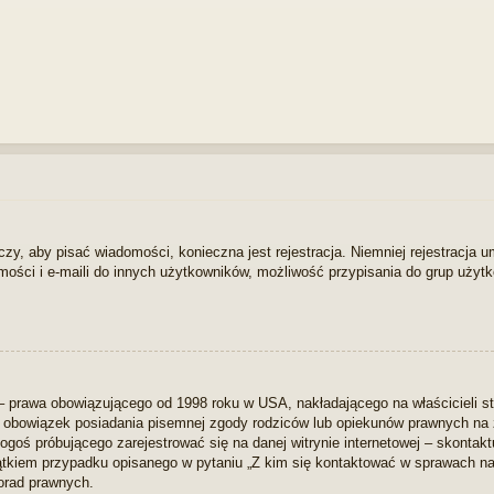
czy, aby pisać wiadomości, konieczna jest rejestracja. Niemniej rejestracja
mości i e-maili do innych użytkowników, możliwość przypisania do grup użytko
– prawa obowiązującego od 1998 roku w USA, nakładającego na właścicieli st
 – obowiązek posiadania pisemnej zgody rodziców lub opiekunów prawnych na z
ogoś próbującego zarejestrować się na danej witrynie internetowej – skontak
yjątkiem przypadku opisanego w pytaniu „Z kim się kontaktować w sprawach n
orad prawnych.