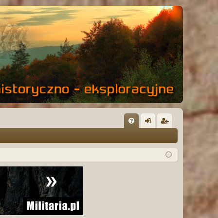
FA
al
ar
Q
og
ej
uj
es
si
tru
ę
j
si