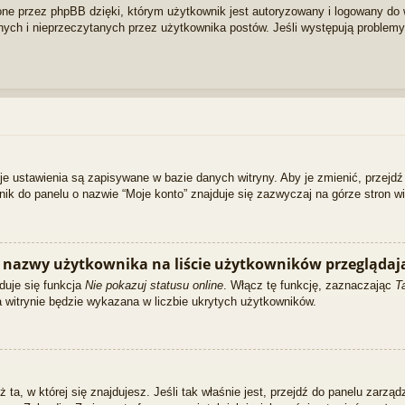
e przez phpBB dzięki, którym użytkownik jest autoryzowany i logowany do wi
tanych i nieprzeczytanych przez użytkownika postów. Jeśli występują proble
je ustawienia są zapisywane w bazie danych witryny. Aby je zmienić, przej
k do panelu o nazwie “Moje konto” znajduje się zazwyczaj na górze stron wi
 nazwy użytkownika na liście użytkowników przeglądaj
duje się funkcja
Nie pokazuj statusu online
. Włącz tę funkcję, zaznaczając
T
a witrynie będzie wykazana w liczbie ukrytych użytkowników.
ż ta, w której się znajdujesz. Jeśli tak właśnie jest, przejdź do panelu zarz