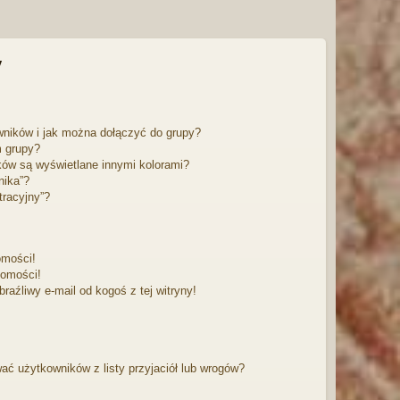
ę
y
owników i jak można dołączyć do grupy?
m grupy?
ów są wyświetlane innymi kolorami?
nika”?
tracyjny”?
omości!
domości!
aźliwy e-mail od kogoś z tej witryny!
 użytkowników z listy przyjaciół lub wrogów?