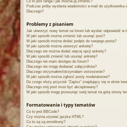
Co to jest ranga i jak można ją zmienić?
Podczas próby wysłania wiadomości e-mail do użytkownika w
Dlaczego?
Problemy z pisaniem
Jak utworzyć nowy temat na forum lub wysłać odpowiedź w 
W jaki sposób można zmienić lub usunąć post?
W jaki sposób można dodać podpis do swojego posta?
W jaki sposób można utworzyć ankietę?
Dlaczego nie można dodać więcej opcji ankiety?
W jaki sposób zmienić lub usunąć ankietę?
Dlaczego nie mam dostępu do forum?
Dlaczego nie mogę dodawać załączników?
Dlaczego otrzymałem/otrzymałam ostrzeżenie?
W jaki sposób można zgłosić posty moderatorowi?
Do czego służy przycisk “Zapisz” znajdujący się w oknie two
Dlaczego mój post musi być akceptowany?
W jaki sposób mogę przesunąć swój temat na górę strony t
Formatowanie i typy tematów
Co to jest BBCode?
Czy można używać języka HTML?
Co to są są emotikony?
Czy można umieszczać obrazki w poście?