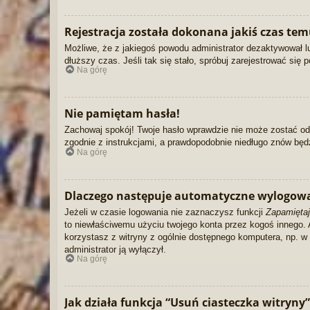
Rejestracja została dokonana jakiś czas tem
Możliwe, że z jakiegoś powodu administrator dezaktywował lu
dłuższy czas. Jeśli tak się stało, spróbuj zarejestrować s
Na górę
Nie pamiętam hasła!
Zachowaj spokój! Twoje hasło wprawdzie nie może zostać odz
zgodnie z instrukcjami, a prawdopodobnie niedługo znów bę
Na górę
Dlaczego następuje automatyczne wylogow
Jeżeli w czasie logowania nie zaznaczysz funkcji
Zapamiętaj
to niewłaściwemu użyciu twojego konta przez kogoś innego
korzystasz z witryny z ogólnie dostępnego komputera, np. w bi
administrator ją wyłączył.
Na górę
Jak działa funkcja “Usuń ciasteczka witryny”